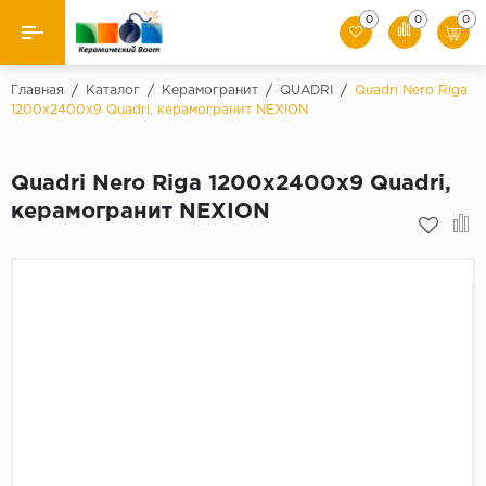
0
0
0
Назад
Главная
/
Каталог
/
Керамогранит
/
QUADRI
/
Quadri Nero Riga
1200х2400х9 Quadri, керамогранит NEXION
Производители
Quadri Nero Riga 1200х2400х9 Quadri,
Керамическая плитка
керамогранит NEXION
Керамогранит
Мозаики
Искусственный камень
Клинкер