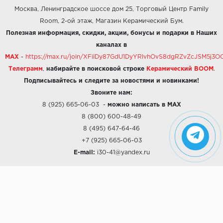
Москва, Ленинградское шоссе дом 25, Торговый Центр Family
Room, 2-ой этаж, Магазин Керамический Бум.
Полезная информация, скидки, акции, бонусы и подарки в Наших
каналах в
MAX
-
https://max.ru/join/XFiiDy87GdU1DyYRlvhOvS8dgRZvZcJSM5j
Телеграмм
,
набирайте в поисковой строке
Керамический BOOM
.
Подписывайтесь и следите за новостями и новинками!
Звоните нам:
8 (925) 665-06-03
-
можно написать в MAX
8 (800) 600-48-49
8 (495) 647-64-46
+7 (925) 665-06-03
E-mail:
i30-41@yandex.ru
О КОМПАНИИ
Наши дизайны
Хиты продаж
Магазины