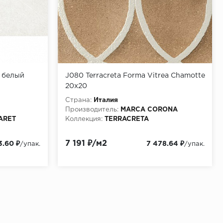
т белый
J080 Terracreta Forma Vitrea Chamotte
20х20
Страна:
Италия
Производитель:
MARCA CORONA
PARET
Коллекция:
TERRACRETA
7 191 ₽/м2
3.60 ₽
7 478.64 ₽
/упак.
/упак.