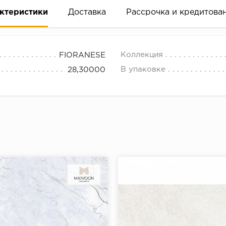
ктеристики
Доставка
Рассрочка и кредитова
Коллекция
FIORANESE
В упаковке
28,30000
вание деньгами
ам за 2 минуты прямо в форме заявки на той же страни
ине, на встрече с представителем или по СМС
рок предоставления рассрочки от 3 до 10 месяцев