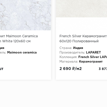
нит Maimoon Ceramica
French Silver Керамограни
in White 120х60 см
60x120 Полированный
дия
Страна:
Индия
ель:
Maimoon ceramica
Производитель:
LAPARET
Коллекция:
French Silver LA
Материала:
Керамогранит
шт
2 690 ₽/м2
3 87