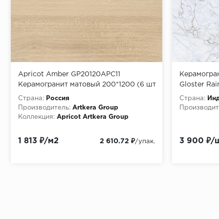
Apricot Amber GP20120APC11
Керамогра
Керамогранит матовый 200*1200 (6 шт
Gloster Ra
в уп/51,84 м в пал)
Страна:
Россия
Страна:
Ин
Производитель:
Artkera Group
Производит
Коллекция:
Apricot Artkera Group
1 813 ₽/м2
3 900 ₽/
2 610.72 ₽
/упак.