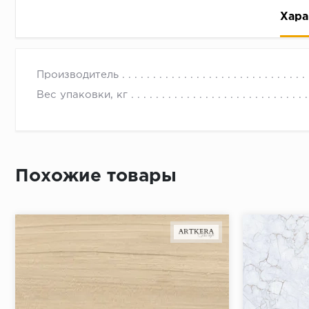
Хара
Производитель
Вес упаковки, кг
Рассрочка беспроцентная: вы не платите за пользо
Высокая вероятность одобрения: до 95%
Похожие товары
Быстрое рассмотрение: решение от банка придет в
Подписание договора доступным способом: в магаз
Одобрение за 1-2 минуты
Срок предоставления кредита от 3 до 36 месяцев С
Достаточно только паспорта