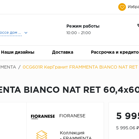
Избра
Режим работы
Москва, Ленинградское шоссе дом 25, Торговый Центр Family Room, 2-ой этаж, Магазин Керамический Бум.
10:00 - 21:00
Наши дизайны
Доставка
Рассрочка и кредит
MMENTA
/
0CG601R КерГранит FRAMMENTA BIANCO NAT RET 6
NTA BIANCO NAT RET 60,4x60
5 99
FIORANESE
5 995.06 
Коллекция
- FRAMMENTA