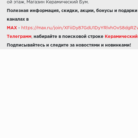
ой этаж, Магазин Керамический Бум.
Полезная информация, скидки, акции, бонусы и подарки
каналах в
MAX
-
https://max.ru/join/XFiiDy87GdU1DyYRlvhOvS8dg
Телеграмм
,
набирайте в поисковой строке
Керамически
Подписывайтесь и следите за новостями и новинками!
Звоните нам:
8 (925) 665-06-03
-
можно написать в MAX
8 (800) 600-48-49
8 (495) 647-64-46
+7 (925) 665-06-03
E-mail:
i30-41@yandex.ru