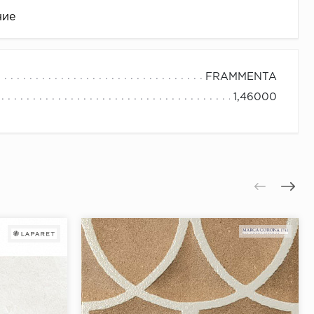
ние
FRAMMENTA
1,46000
це