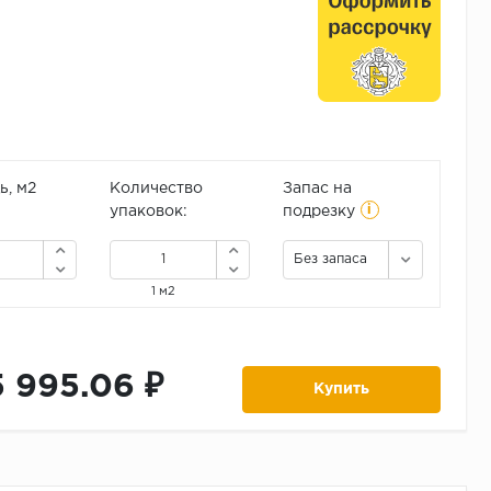
, м2
Количество
Запас на
i
упаковок:
подрезку
Без запаса
1 м2
5 995.06 ₽
Купить