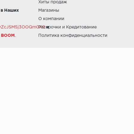
Хиты продаж
 в Наших
Магазины
О компании
RZvZcJSM5j3OOQm0X0
Рассрочки и Кредитование
и
й BOOM
.
Политика конфиденциальности