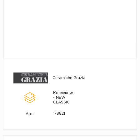
Ceramiche Grazia
Коллекция
- NEW
CLASSIC
178821
Арт.