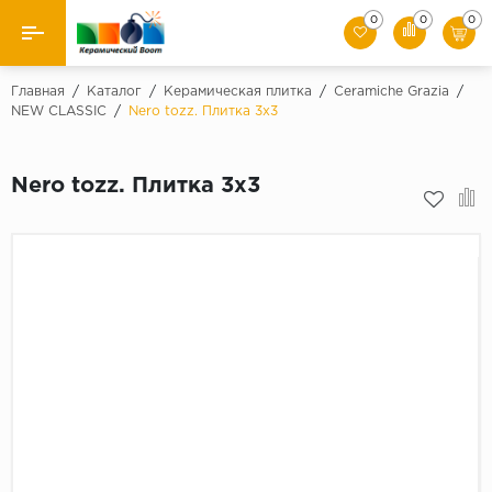
0
0
0
Назад
Главная
/
Каталог
/
Керамическая плитка
/
Ceramiche Grazia
/
NEW CLASSIC
/
Nero tozz. Плитка 3x3
Производители
Nero tozz. Плитка 3x3
Керамическая плитка
Керамогранит
Мозаики
Искусственный камень
Клинкер