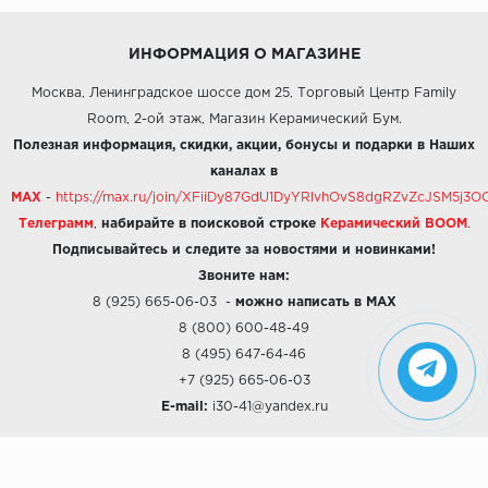
ИНФОРМАЦИЯ О МАГАЗИНЕ
Москва, Ленинградское шоссе дом 25, Торговый Центр Family
Room, 2-ой этаж, Магазин Керамический Бум.
Полезная информация, скидки, акции, бонусы и подарки в Наших
каналах в
MAX
-
https://max.ru/join/XFiiDy87GdU1DyYRlvhOvS8dgRZvZcJSM5j
Телеграмм
,
набирайте в поисковой строке
Керамический BOOM
.
Подписывайтесь и следите за новостями и новинками!
Звоните нам:
8 (925) 665-06-03
-
можно написать в MAX
8 (800) 600-48-49
8 (495) 647-64-46
+7 (925) 665-06-03
E-mail:
i30-41@yandex.ru
О КОМПАНИИ
Наши дизайны