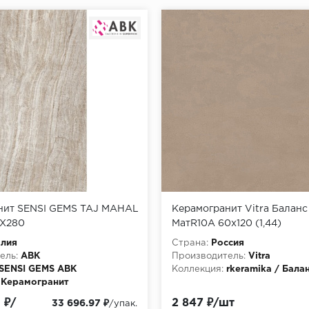
нит SENSI GEMS TAJ MAHAL
Керамогранит Vitra Балан
0X280
МатR10A 60x120 (1,44)
алия
Страна:
Россия
ель:
ABK
Производитель:
Vitra
SENSI GEMS ABK
Коллекция:
rkeramika / Бала
Керамогранит
 ₽/
2 847 ₽/шт
33 696.97 ₽
/упак.