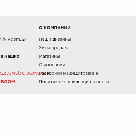
О КОМПАНИИ
ily Room, 2-
Наши дизайны
Хиты продаж
 в Наших
Магазины
О компании
RZvZcJSM5j3OOQm0X0
Рассрочки и Кредитование
и
й BOOM
.
Политика конфиденциальности