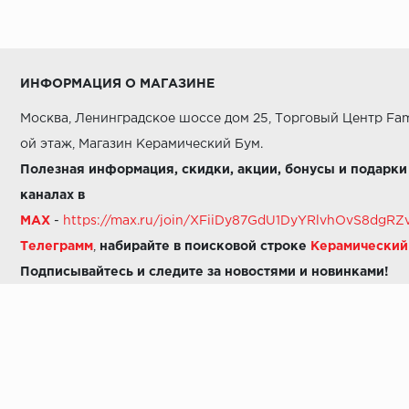
ИНФОРМАЦИЯ О МАГАЗИНЕ
Москва, Ленинградское шоссе дом 25, Торговый Центр Fam
ой этаж, Магазин Керамический Бум.
Полезная информация, скидки, акции, бонусы и подарки
каналах в
MAX
-
https://max.ru/join/XFiiDy87GdU1DyYRlvhOvS8dg
Телеграмм
,
набирайте в поисковой строке
Керамически
Подписывайтесь и следите за новостями и новинками!
Звоните нам:
8 (925) 665-06-03
-
можно написать в MAX
8 (800) 600-48-49
8 (495) 647-64-46
+7 (925) 665-06-03