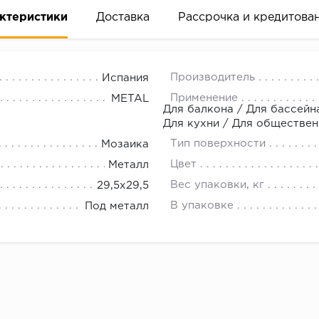
ктеристики
Доставка
Рассрочка и кредитова
Производитель
Испания
Применение
METAL
Для балкона / Для бассейна
Для кухни / Для обществе
Тип поверхности
Мозаика
вание деньгами
Цвет
Металл
Вес упаковки, кг
29,5x29,5
ам за 2 минуты прямо в форме заявки на той же страни
В упаковке
Под металл
ине, на встрече с представителем или по СМС
рок предоставления рассрочки от 3 до 10 месяцев