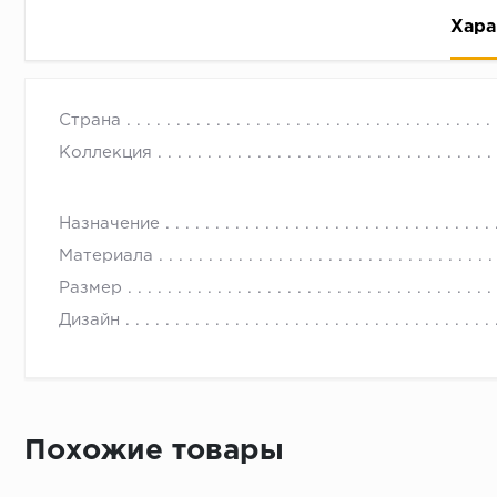
Хара
Страна
Коллекция
Назначение
Рассрочка беспроцентная: вы не платите за пользо
Материала
Высокая вероятность одобрения: до 95%
Размер
Быстрое рассмотрение: решение от банка придет в
Дизайн
Подписание договора доступным способом: в магаз
Одобрение за 1-2 минуты
Срок предоставления кредита от 3 до 36 месяцев С
Достаточно только паспорта
Похожие товары