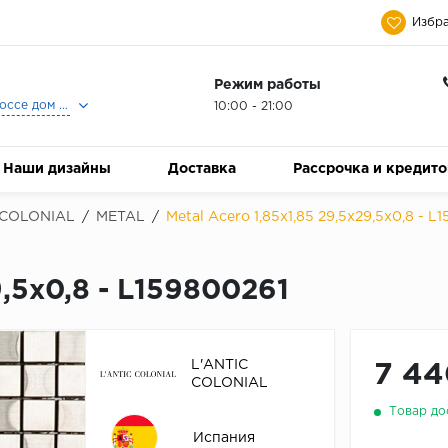
Избра
Режим работы
Москва, Ленинградское шоссе дом 25, Торговый Центр Family Room, 2-ой этаж, Магазин Керамический Бум.
10:00 - 21:00
Наши дизайны
Доставка
Рассрочка и кредит
 COLONIAL
/
METAL
/
Metal Acero 1,85x1,85 29,5x29,5x0,8 - L
9,5x0,8 - L159800261
L'ANTIC
7 44
COLONIAL
Товар до
Испания