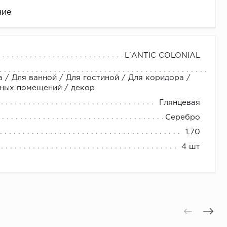
ние
L'ANTIC COLONIAL
 / Для ванной / Для гостиной / Для коридора /
нных помещений / декор
Глянцевая
Серебро
1.70
це
4 шт