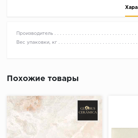
Хара
Производитель
Вес упаковки, кг
Рассрочка беспроцентная: вы не платите за пользо
Высокая вероятность одобрения: до 95%
Похожие товары
Быстрое рассмотрение: решение от банка придет в
Подписание договора доступным способом: в магаз
Одобрение за 1-2 минуты
Срок предоставления кредита от 3 до 36 месяцев С
Достаточно только паспорта