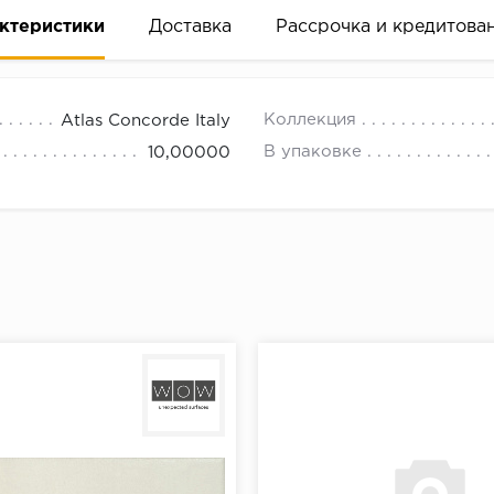
ктеристики
Доставка
Рассрочка и кредитова
Коллекция
Atlas Concorde Italy
В упаковке
10,00000
вание деньгами
ам за 2 минуты прямо в форме заявки на той же страни
ине, на встрече с представителем или по СМС
рок предоставления рассрочки от 3 до 10 месяцев