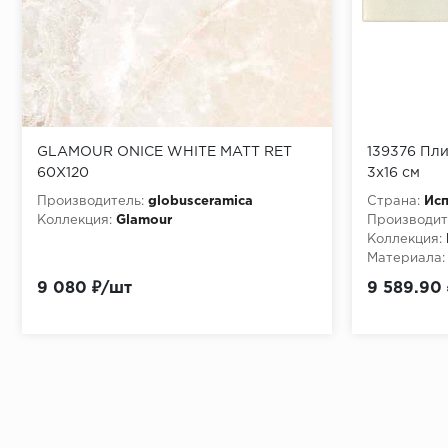
GLAMOUR ONICE WHITE MATT RET
139376 Пл
60X120
3x16 см
Производитель:
globusceramica
Страна:
Ис
Коллекция:
Glamour
Производит
Коллекция:
Материала:
9 080 ₽/шт
9 589.90