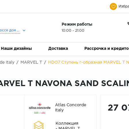
Избра
Режим работы
Москва, Ленинградское шоссе дом 25, Торговый Центр Family Room, 2-ой этаж, Магазин Керамический Бум.
10:00 - 21:00
Наши дизайны
Доставка
Рассрочка и кредит
de Italy
/
MARVEL T
/
HDO7 Ступень г-образная MARVEL T 
MARVEL T NAVONA SAND SCALIN
Atlas Concorde
27 0
Italy
Коллекция
- MARVEL T