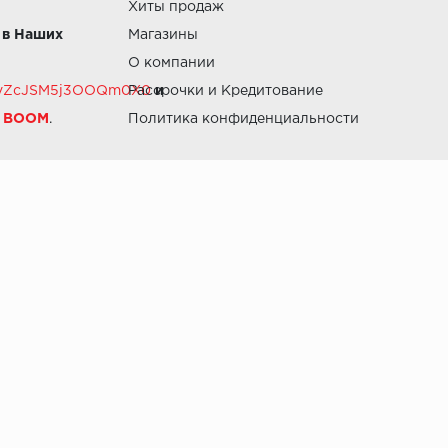
Хиты продаж
 в Наших
Магазины
О компании
RZvZcJSM5j3OOQm0X0
Рассрочки и Кредитование
и
й BOOM
.
Политика конфиденциальности