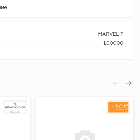
ние
MARVEL T
1,00000
це