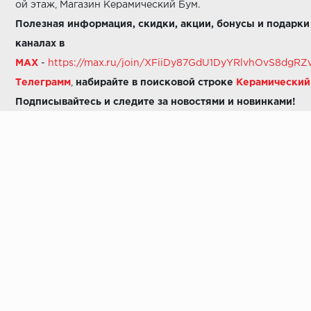
ой этаж, Магазин Керамический Бум.
Полезная информация, скидки, акции, бонусы и подарки
каналах в
MAX
-
https://max.ru/join/XFiiDy87GdU1DyYRlvhOvS8dg
Телеграмм
,
набирайте в поисковой строке
Керамически
Подписывайтесь и следите за новостями и новинками!
Звоните нам:
8 (925) 665-06-03
-
можно написать в MAX
8 (800) 600-48-49
8 (495) 647-64-46
+7 (925) 665-06-03
E-mail:
i30-41@yandex.ru