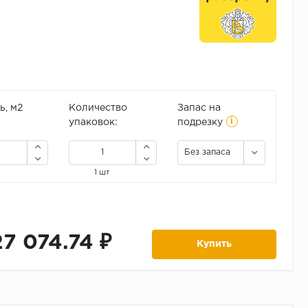
, м2
Количество
Запас на
i
упаковок:
подрезку
Без запаса
1 шт
27 074.74 ₽
Купить