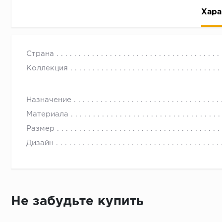
Хара
Страна
Коллекция
Назначение
Рассрочка беспроцентная: вы не платите за пользо
Материала
Высокая вероятность одобрения: до 95%
Размер
Быстрое рассмотрение: решение от банка придет в
Дизайн
Подписание договора доступным способом: в магаз
Одобрение за 1-2 минуты
Срок предоставления кредита от 3 до 36 месяцев С
Достаточно только паспорта
Не забудьте купить