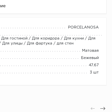
ние
PORCELANOSA
 Для гостиной / Для коридора / Для кухни / Для
Для улицы / Для фартука / для стен
Матовая
Бежевый
47.67
це
3 шт