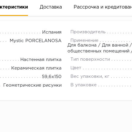
ктеристики
Доставка
Рассрочка и кредитова
Производитель
Испания
Применение
Mystic PORCELANOSA
Для балкона / Для ванной /
общественных помещений / 
Тип поверхности
Настенная плитка
вание деньгами
Цвет
Керамическая плитка
Вес упаковки, кг
59,6x150
ам за 2 минуты прямо в форме заявки на той же страни
В упаковке
Геометрические рисунки
ине, на встрече с представителем или по СМС
рок предоставления рассрочки от 3 до 10 месяцев