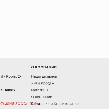
О КОМПАНИИ
ily Room, 2-
Наши дизайны
Хиты продаж
 в Наших
Магазины
О компании
RZvZcJSM5j3OOQm0X0
Рассрочки и Кредитование
и