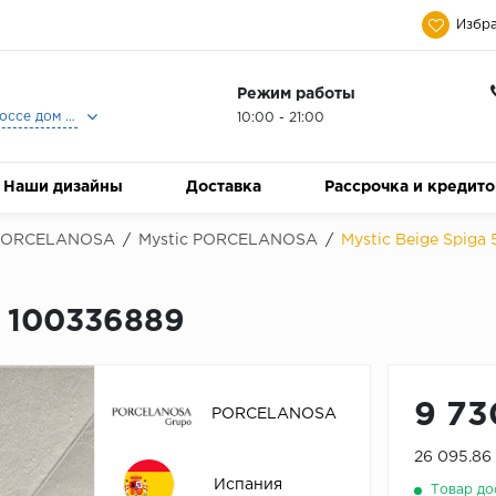
Избра
Режим работы
Москва, Ленинградское шоссе дом 25, Торговый Центр Family Room, 2-ой этаж, Магазин Керамический Бум.
10:00 - 21:00
Наши дизайны
Доставка
Рассрочка и кредит
PORCELANOSA
/
Mystic PORCELANOSA
/
Mystic Beige Spiga
- 100336889
9 73
PORCELANOSA
26 095.86
Испания
Товар до