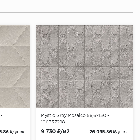
 -
Mystic Grey Mosaico 59,6x150 -
100337298
9 730 ₽/м2
5.86 ₽
26 095.86 ₽
/упак.
/упак.