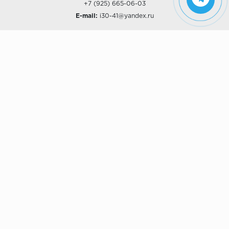
+7 (925) 665-06-03
E-mail:
i30-41@yandex.ru
О КОМПАНИИ
Наши дизайны
Хиты продаж
Магазины
О компании
Рассрочки и Кредитование
Политика конфиденциальности
ПОКУПАТЕЛЯМ
Доставка
Самовывоз
Возврат