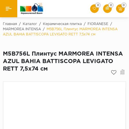
0
0
0
Назад
Главная
/
Каталог
/
Керамическая плитка
/
FIORANESE
/
MARMOREA INTENSA
/
M5B756L Плинтус MARMOREA INTENSA
AZUL BAHIA BATTISCOPA LEVIGATO RETT 7,5x74 см
Производители
Керамическая плитка
M5B756L Плинтус MARMOREA INTENSA
AZUL BAHIA BATTISCOPA LEVIGATO
Керамогранит
RETT 7,5x74 см
Мозаики
Искусственный камень
Клинкер