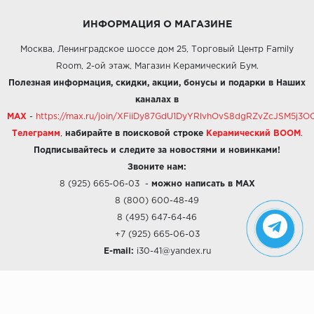
ИНФОРМАЦИЯ О МАГАЗИНЕ
Москва, Ленинградское шоссе дом 25, Торговый Центр Family
Room, 2-ой этаж, Магазин Керамический Бум.
Полезная информация, скидки, акции, бонусы и подарки в Наших
каналах в
MAX
-
https://max.ru/join/XFiiDy87GdU1DyYRlvhOvS8dgRZvZcJSM5j
Телеграмм
,
набирайте в поисковой строке
Керамический BOOM
.
Подписывайтесь и следите за новостями и новинками!
Звоните нам:
8 (925) 665-06-03
-
можно написать в MAX
8 (800) 600-48-49
8 (495) 647-64-46
+7 (925) 665-06-03
E-mail:
i30-41@yandex.ru
О КОМПАНИИ
Наши дизайны