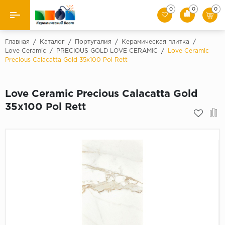
0
0
0
Назад
Главная
/
Каталог
/
Португалия
/
Керамическая плитка
/
Love Ceramic
/
PRECIOUS GOLD LOVE CERAMIC
/
Love Ceramic
Precious Calacatta Gold 35х100 Pol Rett
Производители
Керамическая плитка
Love Ceramic Precious Calacatta Gold
35х100 Pol Rett
Керамогранит
Мозаики
Искусственный камень
Клинкер