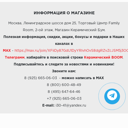
ИНФОРМАЦИЯ О МАГАЗИНЕ
Москва, Ленинградское шоссе дом 25, Торговый Центр Family
Room, 2-ой этаж, Магазин Керамический Бум.
Полезная информация, скидки, акции, бонусы и подарки в Наших
каналах в
MAX
-
https://max.ru/join/XFiiDy87GdU1DyYRlvhOvS8dgRZvZcJSM5j
Телеграмм
,
набирайте в поисковой строке
Керамический BOOM
.
Подписывайтесь и следите за новостями и новинками!
Звоните нам:
8 (925) 665-06-03
-
можно написать в MAX
8 (800) 600-48-49
8 (495) 647-64-46
+7 (925) 665-06-03
E-mail:
i30-41@yandex.ru
О КОМПАНИИ
Наши дизайны