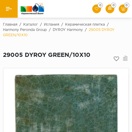
0
0
0
Назад
Главная
/
Каталог
/
Испания
/
Керамическая плитка
/
Harmony Peronda Group
/
DYROY Harmony
/
29005 DYROY
GREEN/10X10
Производители
Керамическая плитка
29005 DYROY GREEN/10X10
Керамогранит
Мозаики
Искусственный камень
Клинкер