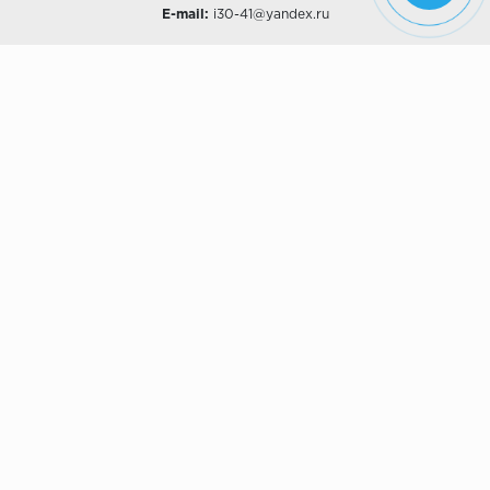
E-mail:
i30-41@yandex.ru
О КОМПАНИИ
Наши дизайны
Хиты продаж
Магазины
О компании
Рассрочки и Кредитование
Политика конфиденциальности
ПОКУПАТЕЛЯМ
Доставка
Самовывоз
Возврат