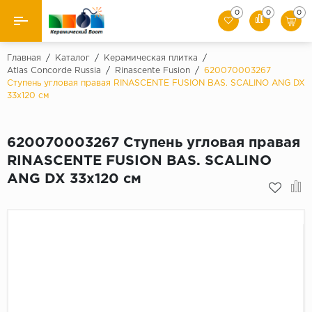
0
0
0
Назад
Главная
/
Каталог
/
Керамическая плитка
/
Atlas Concorde Russia
/
Rinascente Fusion
/
620070003267
Ступень угловая правая RINASCENTE FUSION BAS. SCALINO ANG DX
Производители
33x120 см
Керамическая плитка
620070003267 Ступень угловая правая
Керамогранит
RINASCENTE FUSION BAS. SCALINO
ANG DX 33x120 см
Мозаики
Искусственный камень
Клинкер