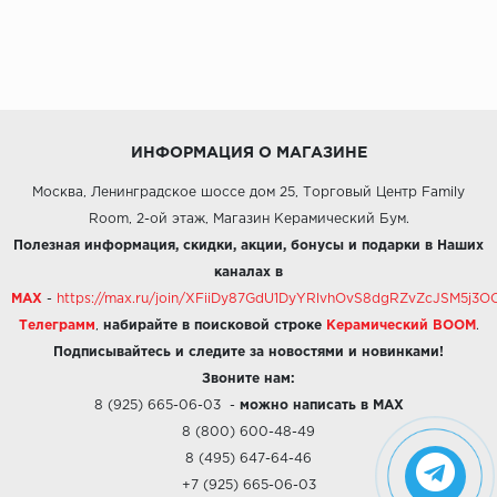
ИНФОРМАЦИЯ О МАГАЗИНЕ
Москва, Ленинградское шоссе дом 25, Торговый Центр Family
Room, 2-ой этаж, Магазин Керамический Бум.
Полезная информация, скидки, акции, бонусы и подарки в Наших
каналах в
MAX
-
https://max.ru/join/XFiiDy87GdU1DyYRlvhOvS8dgRZvZcJSM5j
Телеграмм
,
набирайте в поисковой строке
Керамический BOOM
.
Подписывайтесь и следите за новостями и новинками!
Звоните нам:
8 (925) 665-06-03
-
можно написать в MAX
8 (800) 600-48-49
8 (495) 647-64-46
+7 (925) 665-06-03