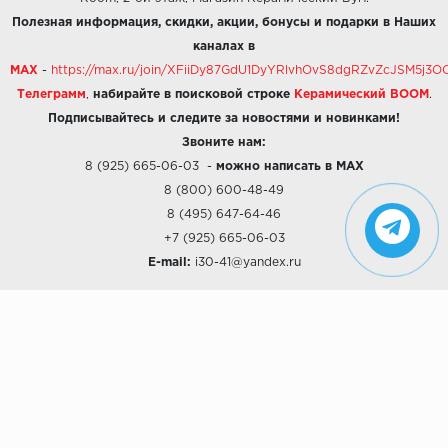
Полезная информация, скидки, акции, бонусы и подарки в Наших
каналах в
MAX
-
https://max.ru/join/XFiiDy87GdU1DyYRlvhOvS8dgRZvZcJSM5j
Телеграмм
,
набирайте в поисковой строке
Керамический BOOM
.
Подписывайтесь и следите за новостями и новинками!
Звоните нам:
8 (925) 665-06-03
-
можно написать в MAX
8 (800) 600-48-49
8 (495) 647-64-46
+7 (925) 665-06-03
E-mail:
i30-41@yandex.ru
О КОМПАНИИ
Наши дизайны
Хиты продаж
Магазины
О компании
Рассрочки и Кредитование