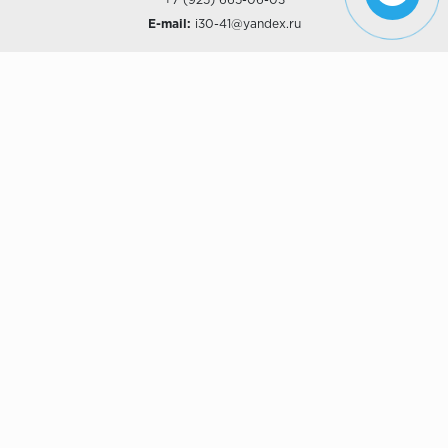
+7 (925) 665-06-03
E-mail:
i30-41@yandex.ru
О КОМПАНИИ
Наши дизайны
Хиты продаж
Магазины
О компании
Рассрочки и Кредитование
Политика конфиденциальности
ПОКУПАТЕЛЯМ
Доставка
Самовывоз
Возврат