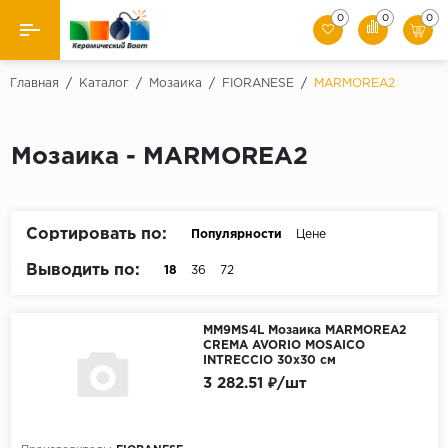
0
0
0
Назад
Главная
/
Каталог
/
Мозаика
/
FIORANESE
/
MARMOREA2
Производители
Мозаика - MARMOREA2
Керамическая плитка
Керамогранит
Сортировать по:
Популярности
Цене
Мозаики
Выводить по:
18
36
72
Искусственный камень
MM9MS4L Мозаика MARMOREA2
CREMA AVORIO MOSAICO
Клинкер
INTRECCIO 30x30 см
3 282.51 ₽/шт