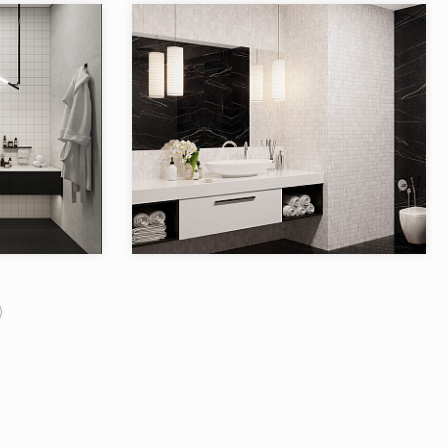
Товаров в коллекции:
13
2
ORK 10х10 см
Коллекция:
HOMEWORK 5х5 см
StarMosaic
StarMosaic
Starmosaic
Бренд:
Starmosaic
Китай
Страна:
Китай
3
Товаров в коллекции:
11