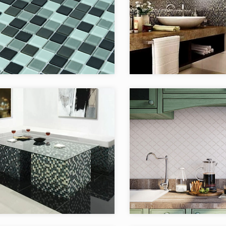
я:
Crystal Glass Pixmosaic
Коллекция:
C
Pixmosaic
Бренд:
Китай
Страна:
в коллекции:
16
Товаров в коллекции:
Коллекция:
FAN & LA
я:
EXCLUSIVE series
ROU
NS-Mosaic
Бренд:
Китай
Страна: