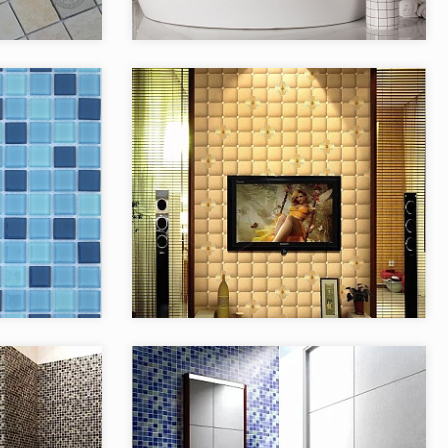
aramelle LeeDo
Бренд:
Starmosaic
Китай
Страна:
Китай
8
Товаров в коллекции:
6
Caramelle
Коллекция:
CERAMIC series
Caramelle
Бренд:
NS-Mosaic
Китай
Страна:
Китай
128
Товаров в коллекции:
59