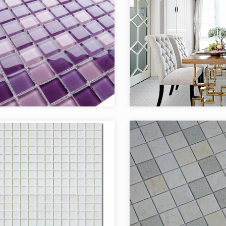
я:
Acquarelle
Коллекция:
ALBI
Caramelle LeeDo
Бренд:
Китай
Страна:
в коллекции:
14
Товаров в коллекции:
я:
Aquatica - Смеси 2x2
Коллекция: