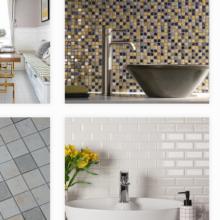
ON StarMosaic
Коллекция:
Antichita Classica
Starmosaic
Бренд:
Caramelle LeeDo
Китай
Страна:
Китай
6
Товаров в коллекции:
4
Art Stone
Коллекция:
BRICK & METRO StarMosaic