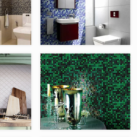
RYSTAL series
Коллекция:
ECONOM series
NS-Mosaic
Бренд:
NS-Mosaic
Китай
Страна:
Китай
43
Товаров в коллекции:
50
TERN & PENNY
Коллекция:
GOLDEN series
ND StarMosaic
Бренд:
NS-Mosaic
Starmosaic
Страна:
Китай
Китай