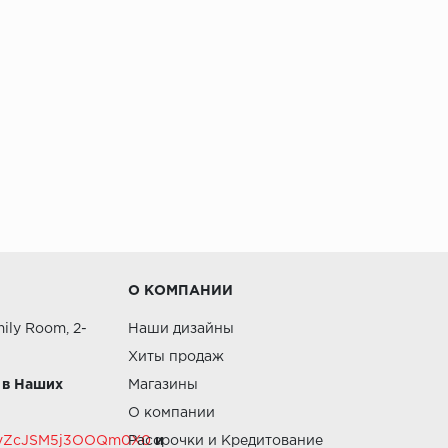
О КОМПАНИИ
ily Room, 2-
Наши дизайны
Хиты продаж
 в Наших
Магазины
О компании
RZvZcJSM5j3OOQm0X0
Рассрочки и Кредитование
и