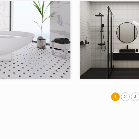
в коллекции:
71
Товаров в коллекции:
я:
HEX+OCTAGON+TRIANGOLO
Коллекция:
HOMEW
StarMosaic
Starmosaic
Бренд:
Китай
Страна:
в коллекции:
9
Товаров в коллекции:
1
2
3