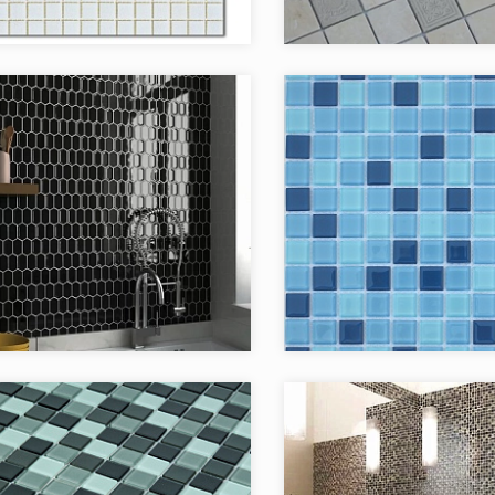
Rose Mosaic
Бренд:
C
Китай
Страна:
в коллекции:
1
Товаров в коллекции:
я:
Candylike
Коллекция:
Caramelle LeeDo
Бренд:
Китай
Страна:
в коллекции:
2
Товаров в коллекции: