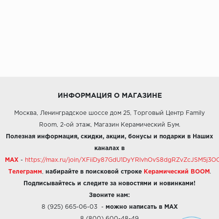
ИНФОРМАЦИЯ О МАГАЗИНЕ
Москва, Ленинградское шоссе дом 25, Торговый Центр Family
Room, 2-ой этаж, Магазин Керамический Бум.
Полезная информация, скидки, акции, бонусы и подарки в Наших
каналах в
MAX
-
https://max.ru/join/XFiiDy87GdU1DyYRlvhOvS8dgRZvZcJSM5j
Телеграмм
,
набирайте в поисковой строке
Керамический BOOM
.
Подписывайтесь и следите за новостями и новинками!
Звоните нам:
8 (925) 665-06-03
-
можно написать в MAX
8 (800) 600-48-49