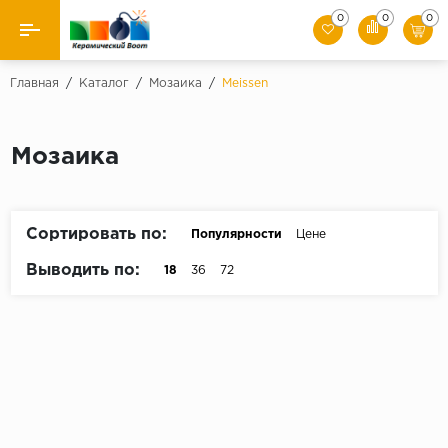
0
0
0
Назад
Главная
/
Каталог
/
Мозаика
/
Meissen
Производители
Мозаика
Керамическая плитка
Керамогранит
Сортировать по:
Популярности
Цене
Мозаики
Выводить по:
18
36
72
Искусственный камень
Клинкер