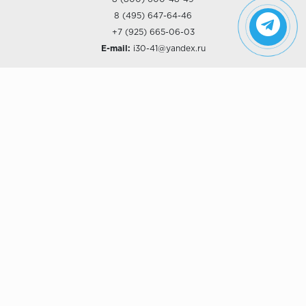
8 (495) 647-64-46
+7 (925) 665-06-03
E-mail:
i30-41@yandex.ru
О КОМПАНИИ
Наши дизайны
Хиты продаж
Магазины
О компании
Рассрочки и Кредитование
Политика конфиденциальности
ПОКУПАТЕЛЯМ
Доставка
Самовывоз
Возврат