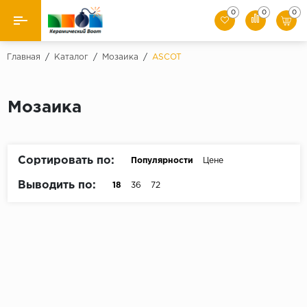
0
0
0
Назад
Главная
/
Каталог
/
Мозаика
/
ASCOT
Производители
Мозаика
Керамическая плитка
Керамогранит
Сортировать по:
Популярности
Цене
Мозаики
Выводить по:
18
36
72
Искусственный камень
Клинкер