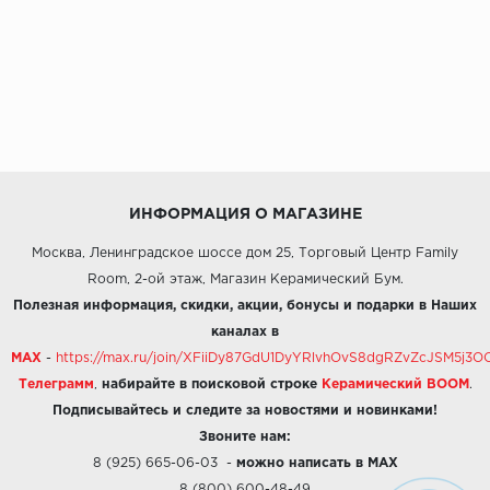
ИНФОРМАЦИЯ О МАГАЗИНЕ
Москва, Ленинградское шоссе дом 25, Торговый Центр Family
Room, 2-ой этаж, Магазин Керамический Бум.
Полезная информация, скидки, акции, бонусы и подарки в Наших
каналах в
MAX
-
https://max.ru/join/XFiiDy87GdU1DyYRlvhOvS8dgRZvZcJSM5j
Телеграмм
,
набирайте в поисковой строке
Керамический BOOM
.
Подписывайтесь и следите за новостями и новинками!
Звоните нам:
8 (925) 665-06-03
-
можно написать в MAX
8 (800) 600-48-49