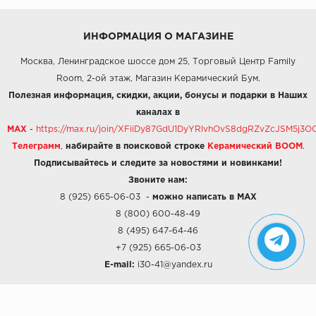
ИНФОРМАЦИЯ О МАГАЗИНЕ
Москва, Ленинградское шоссе дом 25, Торговый Центр Family
Room, 2-ой этаж, Магазин Керамический Бум.
Полезная информация, скидки, акции, бонусы и подарки в Наших
каналах в
MAX
-
https://max.ru/join/XFiiDy87GdU1DyYRlvhOvS8dgRZvZcJSM5j
Телеграмм
,
набирайте в поисковой строке
Керамический BOOM
.
Подписывайтесь и следите за новостями и новинками!
Звоните нам:
8 (925) 665-06-03
-
можно написать в MAX
8 (800) 600-48-49
8 (495) 647-64-46
+7 (925) 665-06-03
E-mail:
i30-41@yandex.ru
О КОМПАНИИ