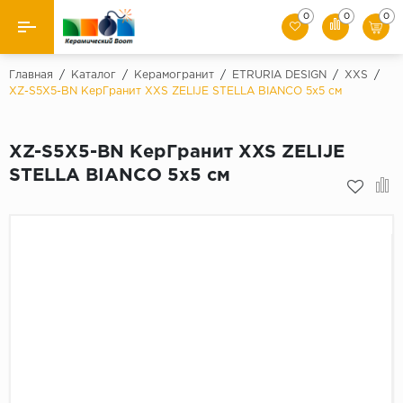
0
0
0
Назад
Главная
/
Каталог
/
Керамогранит
/
ETRURIA DESIGN
/
XXS
/
XZ-S5X5-BN КерГранит XXS ZELIJE STELLA BIANCO 5x5 см
Производители
XZ-S5X5-BN КерГранит XXS ZELIJE
Керамическая плитка
STELLA BIANCO 5x5 см
Керамогранит
Мозаики
Искусственный камень
Клинкер