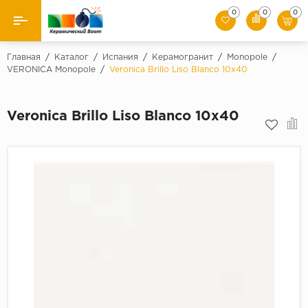
0
0
0
Назад
Главная
/
Каталог
/
Испания
/
Керамогранит
/
Monopole
/
VERONICA Monopole
/
Veronica Brillo Liso Blanco 10x40
Производители
Veronica Brillo Liso Blanco 10x40
Керамическая плитка
Керамогранит
Мозаики
Искусственный камень
Клинкер