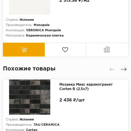
2 313.36 ₽/м2
Страна:
Испания
Производитель:
Monopole
Коллекция:
VERONICA Monopole
Материала:
Керамическая плитка
Похожие товары
Мозаика Микс керамогранит
Corten B (2.5x7)
2 436 ₽/шт
Страна:
Испания
Производитель:
TAU CERAMICA
Коллекция:
Corten