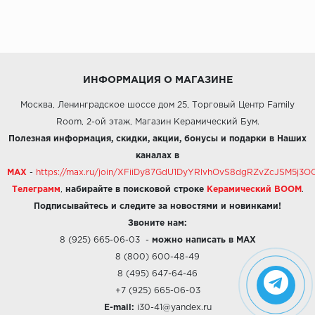
ИНФОРМАЦИЯ О МАГАЗИНЕ
Москва, Ленинградское шоссе дом 25, Торговый Центр Family
Room, 2-ой этаж, Магазин Керамический Бум.
Полезная информация, скидки, акции, бонусы и подарки в Наших
каналах в
MAX
-
https://max.ru/join/XFiiDy87GdU1DyYRlvhOvS8dgRZvZcJSM5j
Телеграмм
,
набирайте в поисковой строке
Керамический BOOM
.
Подписывайтесь и следите за новостями и новинками!
Звоните нам:
8 (925) 665-06-03
-
можно написать в MAX
8 (800) 600-48-49
8 (495) 647-64-46
+7 (925) 665-06-03
E-mail:
i30-41@yandex.ru