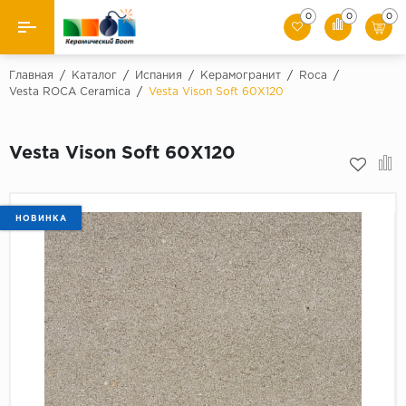
0
0
0
Назад
Главная
/
Каталог
/
Испания
/
Керамогранит
/
Roca
/
Vesta ROCA Ceramica
/
Vesta Vison Soft 60X120
Производители
Vesta Vison Soft 60X120
Керамическая плитка
Керамогранит
НОВИНКА
Мозаики
Искусственный камень
Клинкер