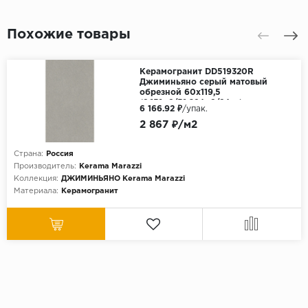
Похожие товары
Керамогранит DD519320R
Джиминьяно серый матовый
обрезной 60х119,5
(2,151м2/51,624м2/24уп)
6 166.92 ₽
/упак.
2 867 ₽/м2
Страна:
Россия
Производитель:
Kerama Marazzi
Коллекция:
ДЖИМИНЬЯНО Kerama Marazzi
Материала:
Керамогранит