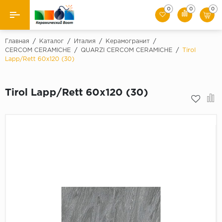
0
0
0
Назад
Главная
/
Каталог
/
Италия
/
Керамогранит
/
CERCOM CERAMICHE
/
QUARZI CERCOM CERAMICHE
/
Tirol
Lapp/Rett 60х120 (30)
Производители
Керамическая плитка
Tirol Lapp/Rett 60х120 (30)
Керамогранит
Мозаики
Искусственный камень
Клинкер