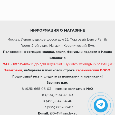
ИНФОРМАЦИЯ О МАГАЗИНЕ
Москва, Ленинградское шоссе дом 25, Торговый Центр Family
Room, 2-ой этаж, Магазин Керамический Бум.
Полезная информация, скидки, акции, бонусы и подарки в Наших
каналах в
MAX
-
https://max.ru/join/XFiiDy87GdU1DyYRlvhOvS8dgRZvZcJSM5j
Телеграмм
,
набирайте в поисковой строке
Керамический BOOM
.
Подписывайтесь и следите за новостями и новинками!
Звоните нам:
8 (925) 665-06-03
-
можно написать в MAX
8 (800) 600-48-49
8 (495) 647-64-46
+7 (925) 665-06-03
E-mail:
i30-41@yandex.ru