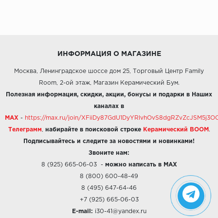
ИНФОРМАЦИЯ О МАГАЗИНЕ
Москва, Ленинградское шоссе дом 25, Торговый Центр Family
Room, 2-ой этаж, Магазин Керамический Бум.
Полезная информация, скидки, акции, бонусы и подарки в Наших
каналах в
MAX
-
https://max.ru/join/XFiiDy87GdU1DyYRlvhOvS8dgRZvZcJSM5j
Телеграмм
,
набирайте в поисковой строке
Керамический BOOM
.
Подписывайтесь и следите за новостями и новинками!
Звоните нам:
8 (925) 665-06-03
-
можно написать в MAX
8 (800) 600-48-49
8 (495) 647-64-46
+7 (925) 665-06-03
E-mail:
i30-41@yandex.ru