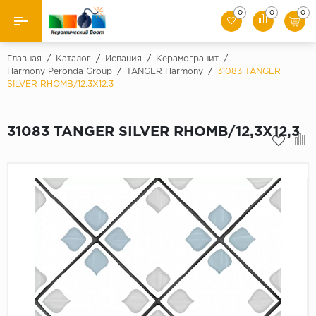
0
0
0
Назад
Главная
/
Каталог
/
Испания
/
Керамогранит
/
Harmony Peronda Group
/
TANGER Harmony
/
31083 TANGER
SILVER RHOMB/12,3X12,3
Производители
Керамическая плитка
31083 TANGER SILVER RHOMB/12,3X12,3
Керамогранит
Мозаики
Искусственный камень
Клинкер