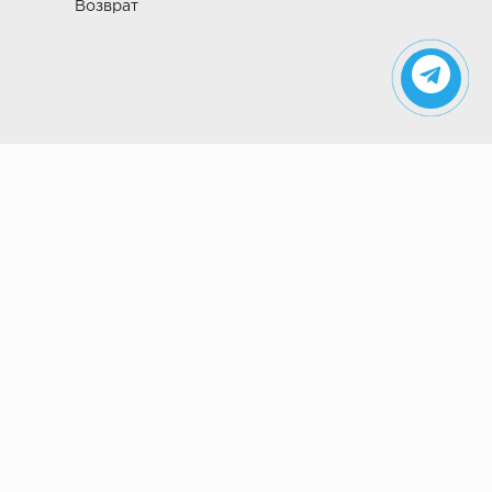
Возврат
Указанные на сайте цены не являются
публичной офертой (ст. 435 ГК РФ). Стоимость и
наличие товара просьба уточнить в магазине.