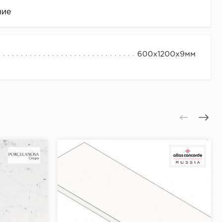
ние
600х1200х9мм
це