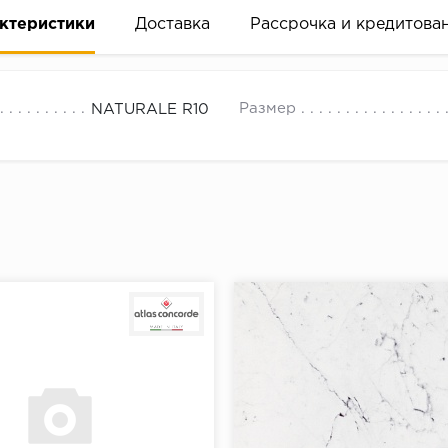
ктеристики
Доставка
Рассрочка и кредитова
Размер
NATURALE R10
вание деньгами
ам за 2 минуты прямо в форме заявки на той же страни
ине, на встрече с представителем или по СМС
рок предоставления рассрочки от 3 до 10 месяцев