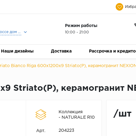
Избра
Режим работы
Москва, Ленинградское шоссе дом 25, Торговый Центр Family Room, 2-ой этаж, Магазин Керамический Бум.
10:00 - 21:00
Наши дизайны
Доставка
Рассрочка и кредит
riato Bianco Riga 600х1200х9 Striato(P), керамогранит NEXIO
0х9 Striato(P), керамогранит 
/шт
Коллекция
- NATURALE R10
204223
Арт.