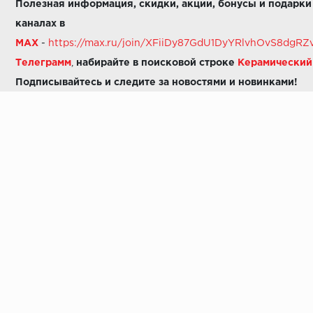
Полезная информация, скидки, акции, бонусы и подарки
каналах в
MAX
-
https://max.ru/join/XFiiDy87GdU1DyYRlvhOvS8dg
Телеграмм
,
набирайте в поисковой строке
Керамически
Подписывайтесь и следите за новостями и новинками!
Звоните нам:
8 (925) 665-06-03
-
можно написать в MAX
8 (800) 600-48-49
8 (495) 647-64-46
+7 (925) 665-06-03
E-mail:
i30-41@yandex.ru