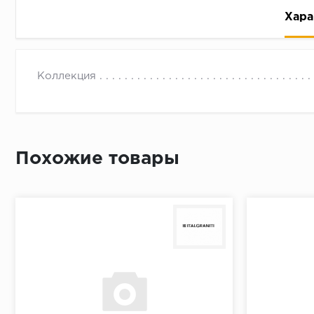
Хара
Коллекция
Рассрочка беспроцентная: вы не платите за пользо
Похожие товары
Высокая вероятность одобрения: до 95%
Быстрое рассмотрение: решение от банка придет в
Подписание договора доступным способом: в магаз
Одобрение за 1-2 минуты
Срок предоставления кредита от 3 до 36 месяцев С
Достаточно только паспорта