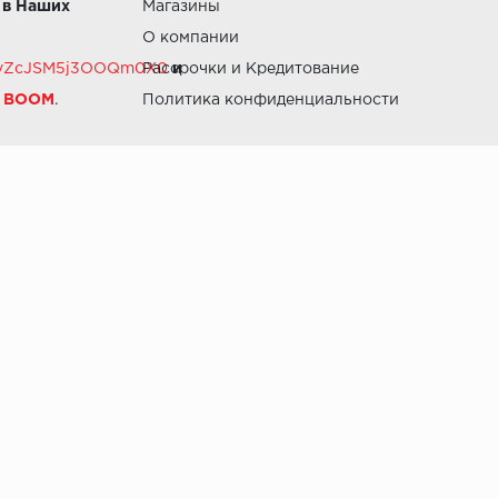
 в Наших
Магазины
О компании
RZvZcJSM5j3OOQm0X0
Рассрочки и Кредитование
и
й BOOM
.
Политика конфиденциальности