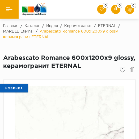
0
0
0
Назад
Главная
/
Каталог
/
Индия
/
Керамогранит
/
ETERNAL
/
MARBLE Eternal
/
Arabescato Romance 600х1200х9 glossy,
керамогранит ETERNAL
Производители
Керамическая плитка
Arabescato Romance 600х1200х9 glossy,
керамогранит ETERNAL
Керамогранит
Мозаики
НОВИНКА
Искусственный камень
Клинкер