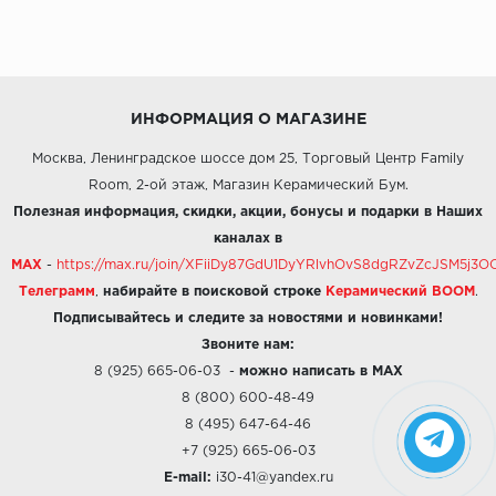
ИНФОРМАЦИЯ О МАГАЗИНЕ
Москва, Ленинградское шоссе дом 25, Торговый Центр Family
Room, 2-ой этаж, Магазин Керамический Бум.
Полезная информация, скидки, акции, бонусы и подарки в Наших
каналах в
MAX
-
https://max.ru/join/XFiiDy87GdU1DyYRlvhOvS8dgRZvZcJSM5j
Телеграмм
,
набирайте в поисковой строке
Керамический BOOM
.
Подписывайтесь и следите за новостями и новинками!
Звоните нам:
8 (925) 665-06-03
-
можно написать в MAX
8 (800) 600-48-49
8 (495) 647-64-46
+7 (925) 665-06-03
E-mail:
i30-41@yandex.ru