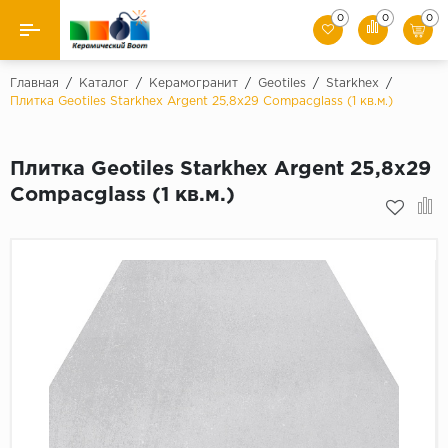
0
0
0
Назад
Главная
/
Каталог
/
Керамогранит
/
Geotiles
/
Starkhex
/
Плитка Geotiles Starkhex Argent 25,8x29 Compacglass (1 кв.м.)
Производители
Плитка Geotiles Starkhex Argent 25,8x29
Керамическая плитка
Compacglass (1 кв.м.)
Керамогранит
Мозаики
Искусственный камень
Клинкер