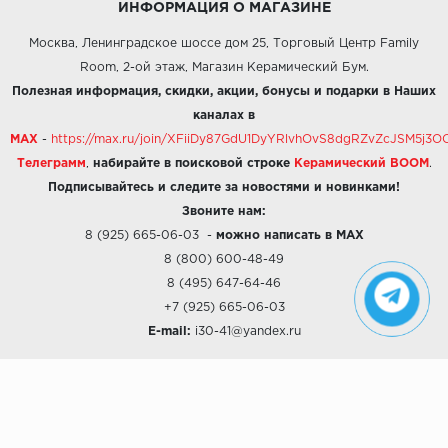
ИНФОРМАЦИЯ О МАГАЗИНЕ
Москва, Ленинградское шоссе дом 25, Торговый Центр Family
Room, 2-ой этаж, Магазин Керамический Бум.
Полезная информация, скидки, акции, бонусы и подарки в Наших
каналах в
MAX
-
https://max.ru/join/XFiiDy87GdU1DyYRlvhOvS8dgRZvZcJSM5j
Телеграмм
,
набирайте в поисковой строке
Керамический BOOM
.
Подписывайтесь и следите за новостями и новинками!
Звоните нам:
8 (925) 665-06-03
-
можно написать в MAX
8 (800) 600-48-49
8 (495) 647-64-46
+7 (925) 665-06-03
E-mail:
i30-41@yandex.ru
О КОМПАНИИ
Наши дизайны
Хиты продаж