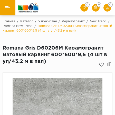
0
0
0
Назад
Главная
/
Каталог
/
Узбекистан
/
Керамогранит
/
New Trend
/
Romana New Trend
/
Romana Gris D60206M Керамогранит матовый
карвинг 600*600*9,5 (4 шт в уп/43.2 м в пал)
Производители
Керамическая плитка
Romana Gris D60206M Керамогранит
матовый карвинг 600*600*9,5 (4 шт в
Керамогранит
уп/43.2 м в пал)
Мозаики
Искусственный камень
Клинкер