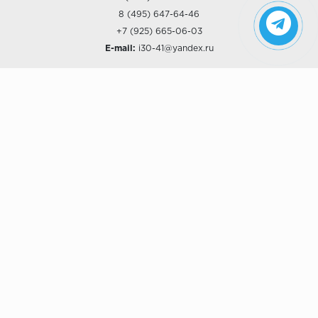
8 (495) 647-64-46
+7 (925) 665-06-03
E-mail:
i30-41@yandex.ru
О КОМПАНИИ
Наши дизайны
Хиты продаж
Магазины
О компании
Рассрочки и Кредитование
Политика конфиденциальности
ПОКУПАТЕЛЯМ
Доставка
Самовывоз
Возврат