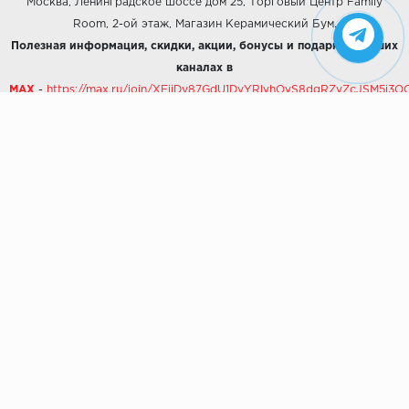
Москва, Ленинградское шоссе дом 25, Торговый Центр Family
Room, 2-ой этаж, Магазин Керамический Бум.
Полезная информация, скидки, акции, бонусы и подарки в Наших
каналах в
MAX
-
https://max.ru/join/XFiiDy87GdU1DyYRlvhOvS8dgRZvZcJSM5j
Телеграмм
,
набирайте в поисковой строке
Керамический BOOM
.
Подписывайтесь и следите за новостями и новинками!
Звоните нам:
8 (925) 665-06-03
-
можно написать в MAX
8 (800) 600-48-49
8 (495) 647-64-46
+7 (925) 665-06-03
E-mail:
i30-41@yandex.ru
О КОМПАНИИ
Наши дизайны
Хиты продаж
Магазины
О компании