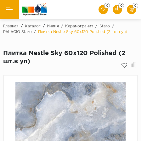
0
0
0
Назад
Главная
/
Каталог
/
Индия
/
Керамогранит
/
Staro
/
PALACIO Staro
/
Плитка Nestle Sky 60x120 Polished (2 шт.в уп)
Производители
Плитка Nestle Sky 60x120 Polished (2
Керамическая плитка
шт.в уп)
Керамогранит
Мозаики
Искусственный камень
Клинкер