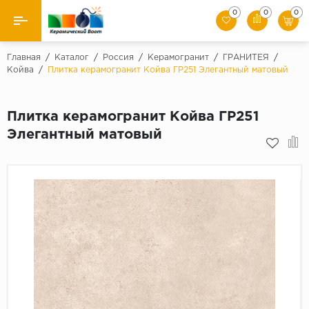
0
0
0
Назад
Главная
/
Каталог
/
Россия
/
Керамогранит
/
ГРАНИТЕЯ
/
Койва
/
Плитка керамогранит Койва ГР251 Элегантный матовый
Производители
Плитка керамогранит Койва ГР251
Керамическая плитка
Элегантный матовый
Керамогранит
Мозаики
Искусственный камень
Клинкер