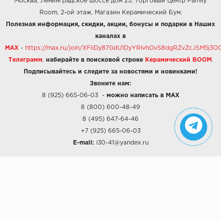
Москва, Ленинградское шоссе дом 25, Торговый Центр Family
Room, 2-ой этаж, Магазин Керамический Бум.
Полезная информация, скидки, акции, бонусы и подарки в Наших
каналах в
MAX
-
https://max.ru/join/XFiiDy87GdU1DyYRlvhOvS8dgRZvZcJSM5j
Телеграмм
,
набирайте в поисковой строке
Керамический BOOM
.
Подписывайтесь и следите за новостями и новинками!
Звоните нам:
8 (925) 665-06-03
-
можно написать в MAX
8 (800) 600-48-49
8 (495) 647-64-46
+7 (925) 665-06-03
E-mail:
i30-41@yandex.ru
О КОМПАНИИ
Наши дизайны
Хиты продаж
Магазины
О компании