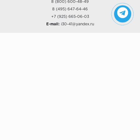
8 (800) 600-48-49
8 (495) 647-64-46
+7 (925) 665-06-03
E-mail:
i30-41@yandex.ru
О КОМПАНИИ
Наши дизайны
Хиты продаж
Магазины
О компании
Рассрочки и Кредитование
Политика конфиденциальности
ПОКУПАТЕЛЯМ
Доставка
Самовывоз
Возврат