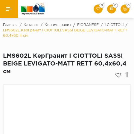
0
0
0
Назад
Главная
/
Каталог
/
Керамогранит
/
FIORANESE
/
I CIOTTOLI
/
LMS602L КерГранит I CIOTTOLI SASSI BEIGE LEVIGATO-MATT RETT
60,4x60,4 см
Производители
Керамическая плитка
LMS602L КерГранит I CIOTTOLI SASSI
BEIGE LEVIGATO-MATT RETT 60,4x60,4
Керамогранит
см
Мозаики
Искусственный камень
Клинкер