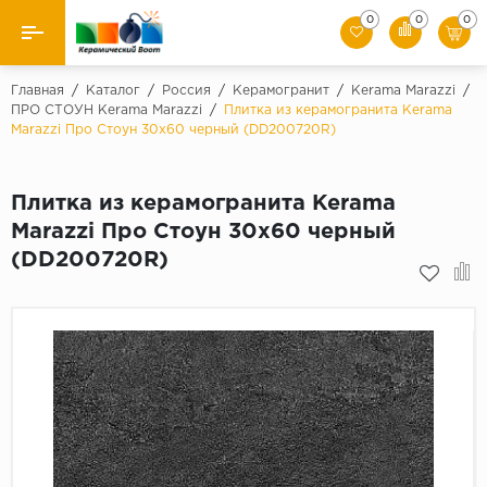
0
0
0
Назад
Главная
/
Каталог
/
Россия
/
Керамогранит
/
Kerama Marazzi
/
ПРО СТОУН Kerama Marazzi
/
Плитка из керамогранита Kerama
Marazzi Про Стоун 30х60 черный (DD200720R)
Производители
Керамическая плитка
Плитка из керамогранита Kerama
Marazzi Про Стоун 30х60 черный
Керамогранит
(DD200720R)
Мозаики
Искусственный камень
Клинкер