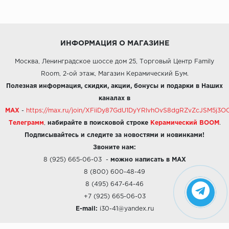
ИНФОРМАЦИЯ О МАГАЗИНЕ
Москва, Ленинградское шоссе дом 25, Торговый Центр Family
Room, 2-ой этаж, Магазин Керамический Бум.
Полезная информация, скидки, акции, бонусы и подарки в Наших
каналах в
MAX
-
https://max.ru/join/XFiiDy87GdU1DyYRlvhOvS8dgRZvZcJSM5j
Телеграмм
,
набирайте в поисковой строке
Керамический BOOM
.
Подписывайтесь и следите за новостями и новинками!
Звоните нам:
8 (925) 665-06-03
-
можно написать в MAX
8 (800) 600-48-49
8 (495) 647-64-46
+7 (925) 665-06-03
E-mail:
i30-41@yandex.ru
О КОМПАНИИ