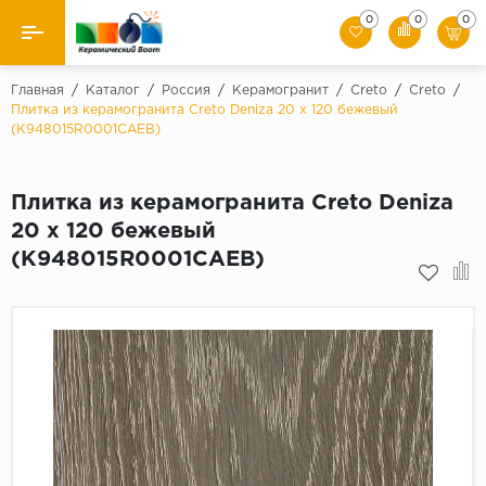
0
0
0
Назад
Главная
/
Каталог
/
Россия
/
Керамогранит
/
Creto
/
Creto
/
Плитка из керамогранита Creto Deniza 20 x 120 бежевый
(K948015R0001CAEB)
Производители
Керамическая плитка
Плитка из керамогранита Creto Deniza
20 x 120 бежевый
Керамогранит
(K948015R0001CAEB)
Мозаики
Искусственный камень
Клинкер