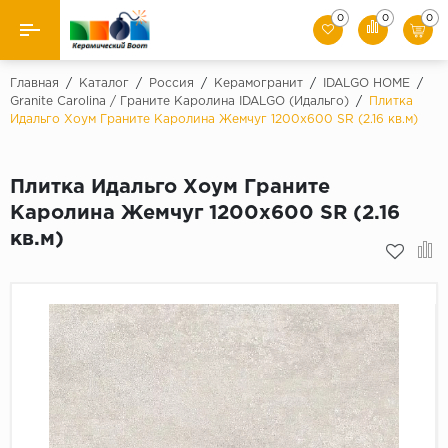
0
0
0
Назад
Главная
/
Каталог
/
Россия
/
Керамогранит
/
IDALGO HOME
/
Granite Carolina / Граните Каролина IDALGO (Идальго)
/
Плитка
Идальго Хоум Граните Каролина Жемчуг 1200x600 SR (2.16 кв.м)
Производители
Керамическая плитка
Плитка Идальго Хоум Граните
Каролина Жемчуг 1200x600 SR (2.16
Керамогранит
кв.м)
Мозаики
Искусственный камень
Клинкер