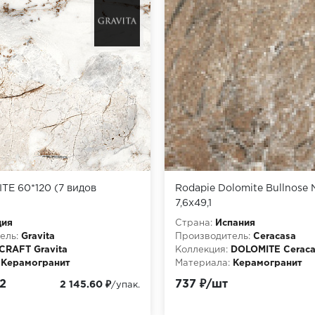
E 60*120 (7 видов
Rodapie Dolomite Bullnose 
7,6x49,1
дия
Страна:
Испания
ель:
Gravita
Производитель:
Ceracasa
CRAFT Gravita
Коллекция:
DOLOMITE Ceraca
Керамогранит
Материала:
Керамогранит
2
737 ₽/шт
2 145.60 ₽
/упак.