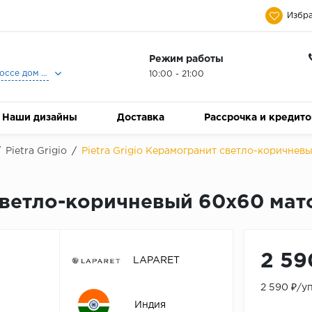
Избра
Режим работы
Москва, Ленинградское шоссе дом 25, Торговый Центр Family Room, 2-ой этаж, Магазин Керамический Бум.
10:00 - 21:00
Наши дизайны
Доставка
Рассрочка и кредит
/
Pietra Grigio
/
Pietra Grigio Керамогранит светло-коричнев
 светло-коричневый 60х60 ма
2 59
LAPARET
2 590 ₽/у
Индия