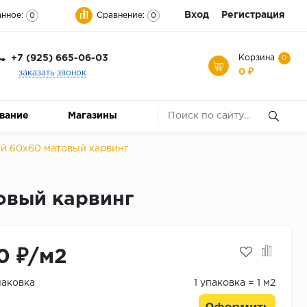
Вход
Регистрация
нное:
Сравнение:
0
0
+7 (925) 665-06-03
Корзина
0
0 ₽
заказать звонок
ование
Магазины
ый 60х60 матовый карвинг
товый карвинг
0 ₽/м2
паковка
1 упаковка = 1 м2