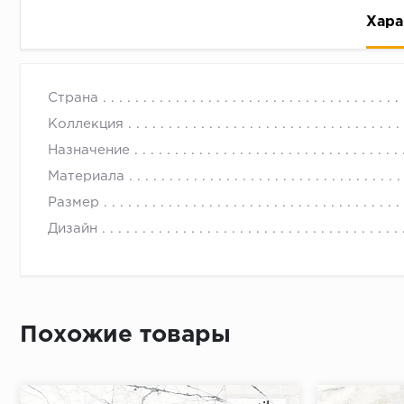
Хара
Страна
Коллекция
Назначение
Материала
Рассрочка беспроцентная: вы не платите за пользо
Размер
Высокая вероятность одобрения: до 95%
Дизайн
Быстрое рассмотрение: решение от банка придет в
Подписание договора доступным способом: в магаз
Одобрение за 1-2 минуты
Срок предоставления кредита от 3 до 36 месяцев С
Похожие товары
Достаточно только паспорта