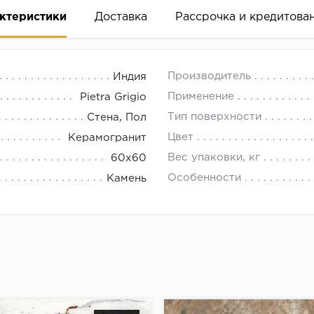
ктеристики
Доставка
Рассрочка и кредитова
Производитель
Индия
Применение
Pietra Grigio
Тип поверхности
Стена, Пол
Цвет
Керамогранит
вание деньгами
Вес упаковки, кг
60х60
Особенности
Камень
ам за 2 минуты прямо в форме заявки на той же страни
ине, на встрече с представителем или по СМС
рок предоставления рассрочки от 3 до 10 месяцев