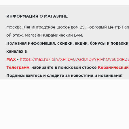
ИНФОРМАЦИЯ О МАГАЗИНЕ
Москва, Ленинградское шоссе дом 25, Торговый Центр Fam
ой этаж, Магазин Керамический Бум.
Полезная информация, скидки, акции, бонусы и подарки
каналах в
MAX
-
https://max.ru/join/XFiiDy87GdU1DyYRlvhOvS8dg
Телеграмм
,
набирайте в поисковой строке
Керамически
Подписывайтесь и следите за новостями и новинками!
Звоните нам:
8 (925) 665-06-03
-
можно написать в MAX
8 (800) 600-48-49
8 (495) 647-64-46
+7 (925) 665-06-03
E-mail:
i30-41@yandex.ru