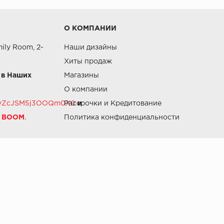
О КОМПАНИИ
ily Room, 2-
Наши дизайны
Хиты продаж
 в Наших
Магазины
О компании
RZvZcJSM5j3OOQm0X0
Рассрочки и Кредитование
и
й BOOM
.
Политика конфиденциальности