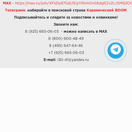
MAX
-
https://max.ru/join/XFiiDy87GdU1DyYRlvhOvS8dgRZvZcJSM5j
Телеграмм
,
набирайте в поисковой строке
Керамический BOOM
.
Подписывайтесь и следите за новостями и новинками!
Звоните нам:
8 (925) 665-06-03
-
можно написать в MAX
8 (800) 600-48-49
8 (495) 647-64-46
+7 (925) 665-06-03
E-mail:
i30-41@yandex.ru
О КОМПАНИИ
Наши дизайны
Хиты продаж
Магазины
О компании
Рассрочки и Кредитование
Политика конфиденциальности
ПОКУПАТЕЛЯМ