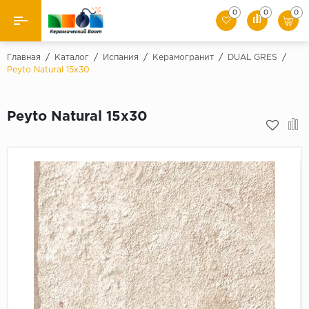
0
0
0
Назад
Главная
/
Каталог
/
Испания
/
Керамогранит
/
DUAL GRES
/
Peyto Natural 15x30
Производители
Peyto Natural 15x30
Керамическая плитка
Керамогранит
Мозаики
Искусственный камень
Клинкер