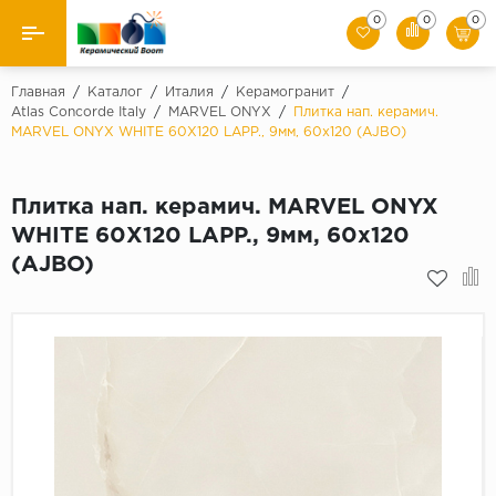
0
0
0
Назад
Главная
/
Каталог
/
Италия
/
Керамогранит
/
Atlas Concorde Italy
/
MARVEL ONYX
/
Плитка нап. керамич.
MARVEL ONYX WHITE 60X120 LAPP., 9мм, 60x120 (AJBO)
Производители
Керамическая плитка
Плитка нап. керамич. MARVEL ONYX
WHITE 60X120 LAPP., 9мм, 60x120
Керамогранит
(AJBO)
Мозаики
Искусственный камень
Клинкер