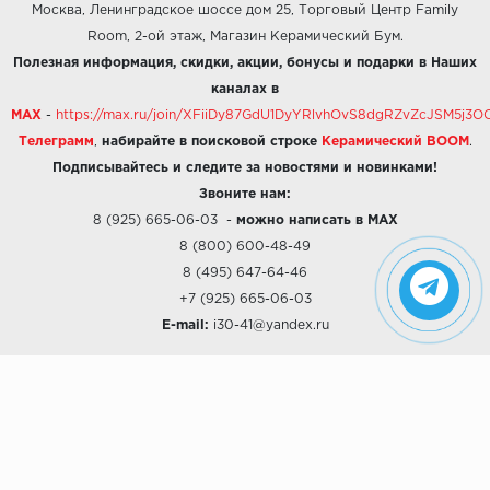
Москва, Ленинградское шоссе дом 25, Торговый Центр Family
Room, 2-ой этаж, Магазин Керамический Бум.
Полезная информация, скидки, акции, бонусы и подарки в Наших
каналах в
MAX
-
https://max.ru/join/XFiiDy87GdU1DyYRlvhOvS8dgRZvZcJSM5j
Телеграмм
,
набирайте в поисковой строке
Керамический BOOM
.
Подписывайтесь и следите за новостями и новинками!
Звоните нам:
8 (925) 665-06-03
-
можно написать в MAX
8 (800) 600-48-49
8 (495) 647-64-46
+7 (925) 665-06-03
E-mail:
i30-41@yandex.ru
О КОМПАНИИ
Наши дизайны
Хиты продаж
Магазины
О компании