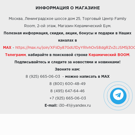
ИНФОРМАЦИЯ О МАГАЗИНЕ
Москва, Ленинградское шоссе дом 25, Торговый Центр Family
Room, 2-ой этаж, Магазин Керамический Бум.
Полезная информация, скидки, акции, бонусы и подарки в Наших
каналах в
MAX
-
https://max.ru/join/XFiiDy87GdU1DyYRlvhOvS8dgRZvZcJSM5j
Телеграмм
,
набирайте в поисковой строке
Керамический BOOM
.
Подписывайтесь и следите за новостями и новинками!
Звоните нам:
8 (925) 665-06-03
-
можно написать в MAX
8 (800) 600-48-49
8 (495) 647-64-46
+7 (925) 665-06-03
E-mail:
i30-41@yandex.ru
О КОМПАНИИ
Наши дизайны