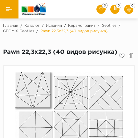
0
0
0
Назад
Главная
/
Каталог
/
Испания
/
Керамогранит
/
Geotiles
/
GEOMIX Geotiles
/
Pawn 22,3x22,3 (40 видов рисунка)
Производители
Pawn 22,3x22,3 (40 видов рисунка)
Керамическая плитка
Керамогранит
Мозаики
Искусственный камень
Клинкер