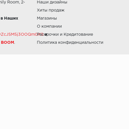
ily Room, 2-
Наши дизайны
Хиты продаж
 в Наших
Магазины
О компании
RZvZcJSM5j3OOQm0X0
Рассрочки и Кредитование
и
й BOOM
.
Политика конфиденциальности