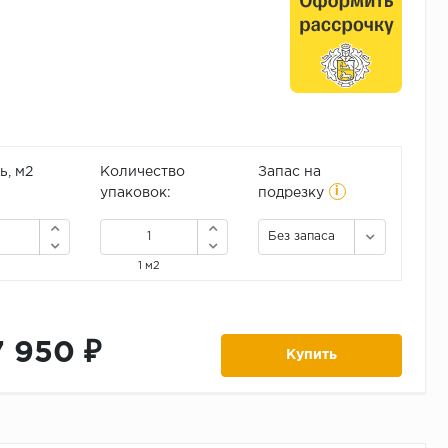
, м2
Количество
Запас на
i
упаковок:
подрезку
Без запаса
1 м2
7 950 ₽
Купить