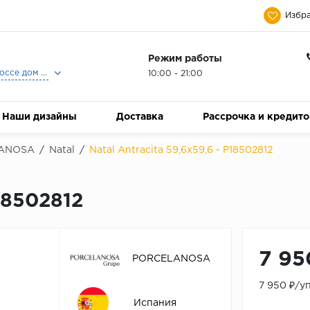
Избра
Режим работы
Москва, Ленинградское шоссе дом 25, Торговый Центр Family Room, 2-ой этаж, Магазин Керамический Бум.
10:00 - 21:00
Наши дизайны
Доставка
Рассрочка и кредит
ANOSA
/
Natal
/
Natal Antracita 59,6x59,6 - P18502812
P18502812
7 95
PORCELANOSA
7 950 ₽/у
Испания