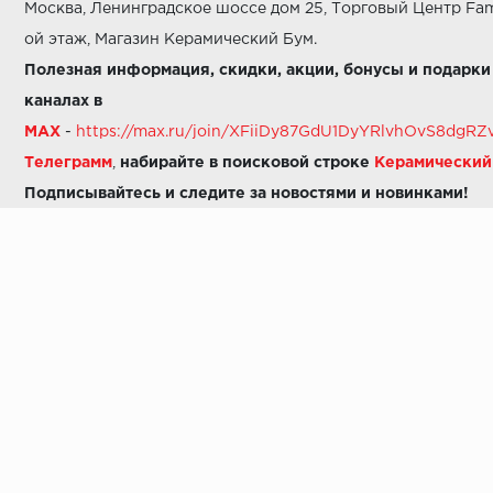
Москва, Ленинградское шоссе дом 25, Торговый Центр Fam
ой этаж, Магазин Керамический Бум.
Полезная информация, скидки, акции, бонусы и подарки
каналах в
MAX
-
https://max.ru/join/XFiiDy87GdU1DyYRlvhOvS8dg
Телеграмм
,
набирайте в поисковой строке
Керамически
Подписывайтесь и следите за новостями и новинками!
Звоните нам:
8 (925) 665-06-03
-
можно написать в MAX
8 (800) 600-48-49
8 (495) 647-64-46
+7 (925) 665-06-03
E-mail:
i30-41@yandex.ru