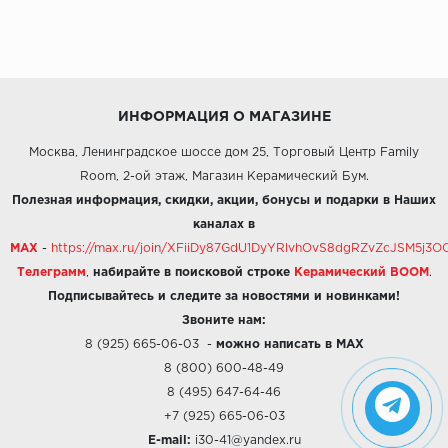
ИНФОРМАЦИЯ О МАГАЗИНЕ
Москва, Ленинградское шоссе дом 25, Торговый Центр Family
Room, 2-ой этаж, Магазин Керамический Бум.
Полезная информация, скидки, акции, бонусы и подарки в Наших
каналах в
MAX
-
https://max.ru/join/XFiiDy87GdU1DyYRlvhOvS8dgRZvZcJSM5j
Телеграмм
,
набирайте в поисковой строке
Керамический BOOM
.
Подписывайтесь и следите за новостями и новинками!
Звоните нам:
8 (925) 665-06-03
-
можно написать в MAX
8 (800) 600-48-49
8 (495) 647-64-46
+7 (925) 665-06-03
E-mail:
i30-41@yandex.ru