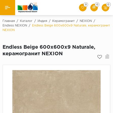
0
0
0
Назад
Главная
/
Каталог
/
Индия
/
Керамогранит
/
NEXION
/
Endless NEXION
/
Endless Beige 600х600x9 Naturale, керамогранит
NEXION
Производители
Керамическая плитка
Endless Beige 600х600x9 Naturale,
керамогранит NEXION
Керамогранит
Мозаики
Искусственный камень
Клинкер