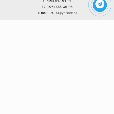
8 (495) 647-64-46
+7 (925) 665-06-03
E-mail:
i30-41@yandex.ru
О КОМПАНИИ
Наши дизайны
Хиты продаж
Магазины
О компании
Рассрочки и Кредитование
Политика конфиденциальности
ПОКУПАТЕЛЯМ
Доставка
Самовывоз
Возврат