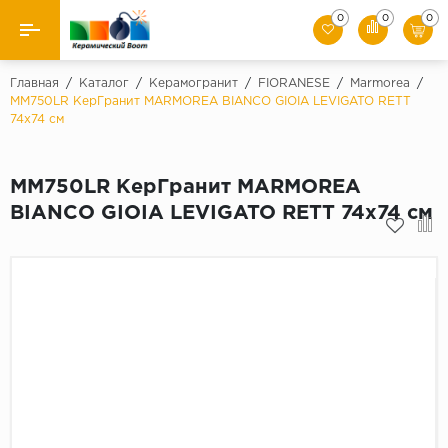
0
0
0
Назад
Главная
/
Каталог
/
Керамогранит
/
FIORANESE
/
Marmorea
/
MM750LR КерГранит MARMOREA BIANCO GIOIA LEVIGATO RETT
74x74 см
Производители
Керамическая плитка
MM750LR КерГранит MARMOREA
BIANCO GIOIA LEVIGATO RETT 74x74 см
Керамогранит
Мозаики
Искусственный камень
Клинкер