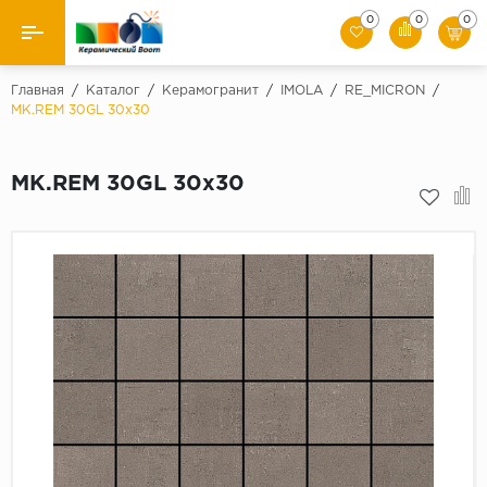
0
0
0
Назад
Главная
/
Каталог
/
Керамогранит
/
IMOLA
/
RE_MICRON
/
MK.REM 30GL 30x30
Производители
MK.REM 30GL 30x30
Керамическая плитка
Керамогранит
Мозаики
Искусственный камень
Клинкер