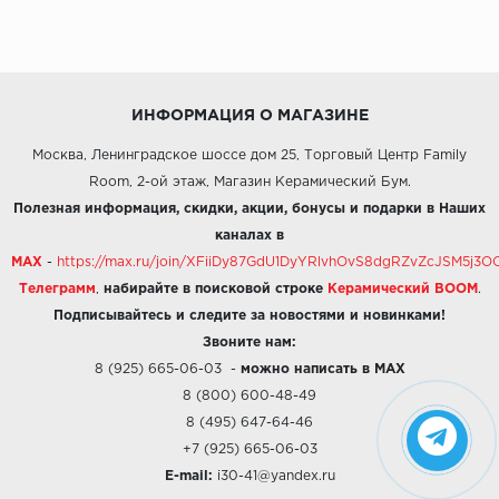
ИНФОРМАЦИЯ О МАГАЗИНЕ
Москва, Ленинградское шоссе дом 25, Торговый Центр Family
Room, 2-ой этаж, Магазин Керамический Бум.
Полезная информация, скидки, акции, бонусы и подарки в Наших
каналах в
MAX
-
https://max.ru/join/XFiiDy87GdU1DyYRlvhOvS8dgRZvZcJSM5j
Телеграмм
,
набирайте в поисковой строке
Керамический BOOM
.
Подписывайтесь и следите за новостями и новинками!
Звоните нам:
8 (925) 665-06-03
-
можно написать в MAX
8 (800) 600-48-49
8 (495) 647-64-46
+7 (925) 665-06-03
E-mail:
i30-41@yandex.ru