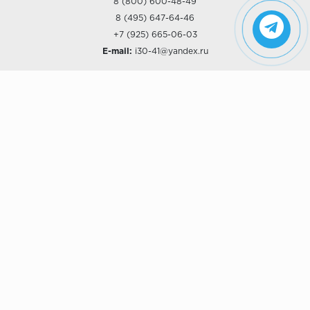
8 (800) 600-48-49
8 (495) 647-64-46
+7 (925) 665-06-03
E-mail:
i30-41@yandex.ru
О КОМПАНИИ
Наши дизайны
Хиты продаж
Магазины
О компании
Рассрочки и Кредитование
Политика конфиденциальности
ПОКУПАТЕЛЯМ
Доставка
Самовывоз
Возврат