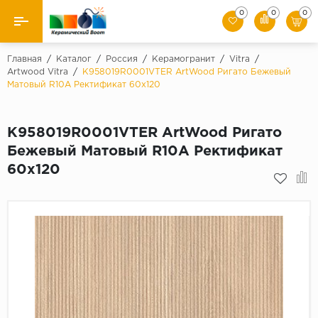
0
0
0
Назад
Главная
/
Каталог
/
Россия
/
Керамогранит
/
Vitra
/
Artwood Vitra
/
K958019R0001VTER ArtWood Ригато Бежевый
Матовый R10A Ректификат 60х120
Производители
Керамическая плитка
K958019R0001VTER ArtWood Ригато
Бежевый Матовый R10A Ректификат
Керамогранит
60х120
Мозаики
Искусственный камень
Клинкер