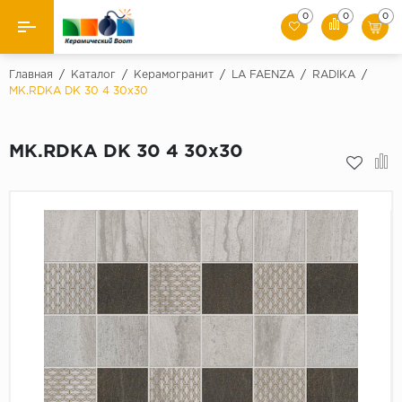
0
0
0
Назад
Главная
/
Каталог
/
Керамогранит
/
LA FAENZA
/
RADIKA
/
MK.RDKA DK 30 4 30x30
Производители
MK.RDKA DK 30 4 30x30
Керамическая плитка
Керамогранит
Мозаики
Искусственный камень
Клинкер