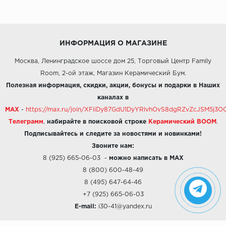
ИНФОРМАЦИЯ О МАГАЗИНЕ
Москва, Ленинградское шоссе дом 25, Торговый Центр Family
Room, 2-ой этаж, Магазин Керамический Бум.
Полезная информация, скидки, акции, бонусы и подарки в Наших
каналах в
MAX
-
https://max.ru/join/XFiiDy87GdU1DyYRlvhOvS8dgRZvZcJSM5j
Телеграмм
,
набирайте в поисковой строке
Керамический BOOM
.
Подписывайтесь и следите за новостями и новинками!
Звоните нам:
8 (925) 665-06-03
-
можно написать в MAX
8 (800) 600-48-49
8 (495) 647-64-46
+7 (925) 665-06-03
E-mail:
i30-41@yandex.ru