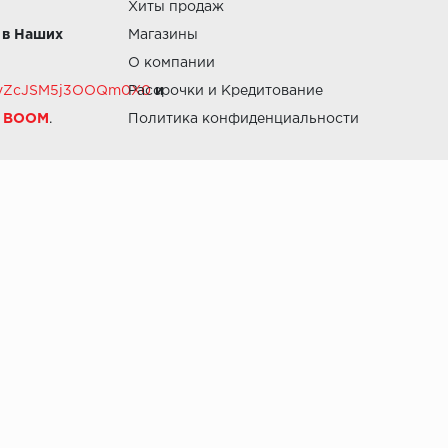
Хиты продаж
 в Наших
Магазины
О компании
RZvZcJSM5j3OOQm0X0
Рассрочки и Кредитование
и
й BOOM
.
Политика конфиденциальности