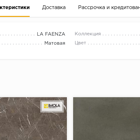
ктеристики
Доставка
Рассрочка и кредитова
Коллекция
LA FAENZA
Цвет
Матовая
вание деньгами
ам за 2 минуты прямо в форме заявки на той же страни
ине, на встрече с представителем или по СМС
рок предоставления рассрочки от 3 до 10 месяцев