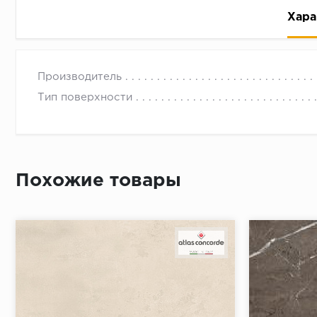
Хара
Производитель
Тип поверхности
Рассрочка беспроцентная: вы не платите за пользо
Высокая вероятность одобрения: до 95%
Похожие товары
Быстрое рассмотрение: решение от банка придет в
Подписание договора доступным способом: в магаз
Одобрение за 1-2 минуты
Срок предоставления кредита от 3 до 36 месяцев С
Достаточно только паспорта