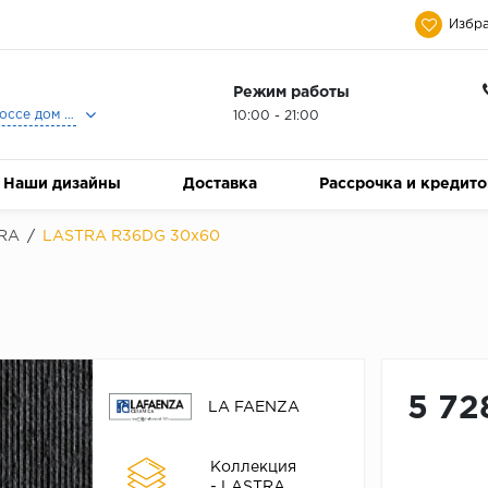
Избра
Режим работы
Москва, Ленинградское шоссе дом 25, Торговый Центр Family Room, 2-ой этаж, Магазин Керамический Бум.
10:00 - 21:00
Наши дизайны
Доставка
Рассрочка и кредит
RA
/
LASTRA R36DG 30x60
5 72
LA FAENZA
Коллекция
- LASTRA