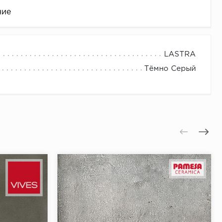
ние
LASTRA
Тёмно Серый
це