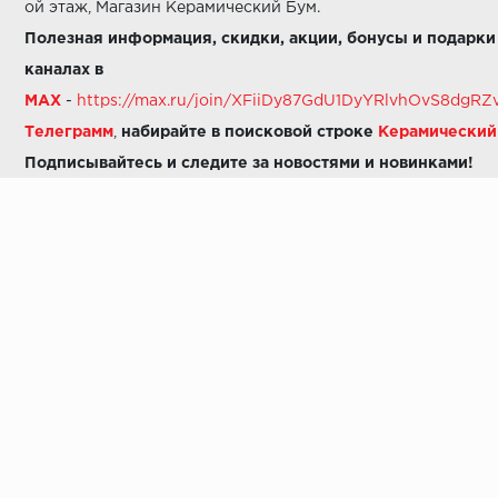
ой этаж, Магазин Керамический Бум.
Полезная информация, скидки, акции, бонусы и подарки
каналах в
MAX
-
https://max.ru/join/XFiiDy87GdU1DyYRlvhOvS8dg
Телеграмм
,
набирайте в поисковой строке
Керамически
Подписывайтесь и следите за новостями и новинками!
Звоните нам:
8 (925) 665-06-03
-
можно написать в MAX
8 (800) 600-48-49
8 (495) 647-64-46
+7 (925) 665-06-03
E-mail:
i30-41@yandex.ru