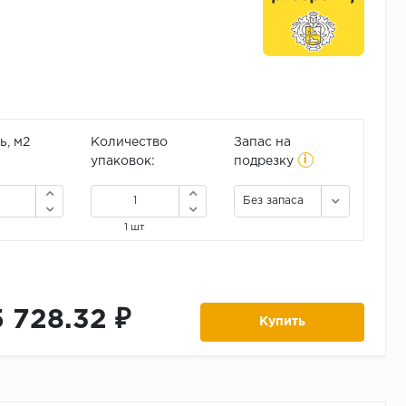
, м2
Количество
Запас на
i
упаковок:
подрезку
Без запаса
1 шт
5 728.32 ₽
Купить