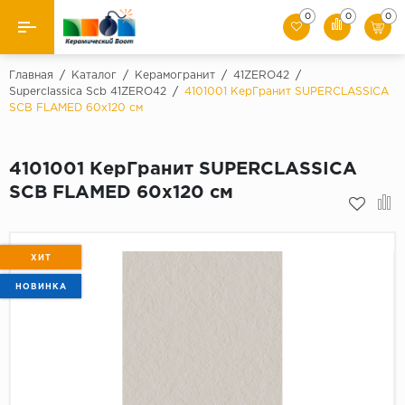
0
0
0
Назад
Главная
/
Каталог
/
Керамогранит
/
41ZERO42
/
Superclassica Scb 41ZERO42
/
4101001 КерГранит SUPERCLASSICA
SCB FLAMED 60x120 см
Производители
Керамическая плитка
4101001 КерГранит SUPERCLASSICA
SCB FLAMED 60x120 см
Керамогранит
Мозаики
ХИТ
Искусственный камень
НОВИНКА
Клинкер