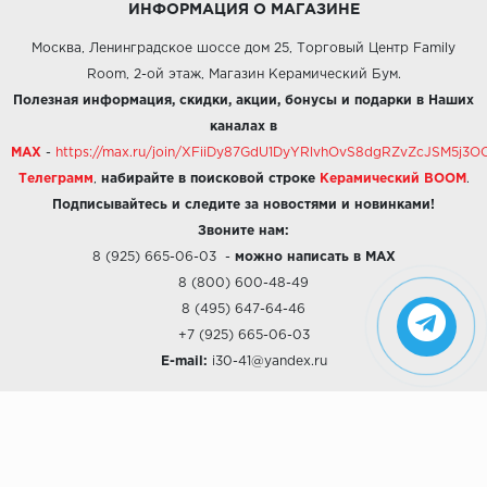
ИНФОРМАЦИЯ О МАГАЗИНЕ
Москва, Ленинградское шоссе дом 25, Торговый Центр Family
Room, 2-ой этаж, Магазин Керамический Бум.
Полезная информация, скидки, акции, бонусы и подарки в Наших
каналах в
MAX
-
https://max.ru/join/XFiiDy87GdU1DyYRlvhOvS8dgRZvZcJSM5j
Телеграмм
,
набирайте в поисковой строке
Керамический BOOM
.
Подписывайтесь и следите за новостями и новинками!
Звоните нам:
8 (925) 665-06-03
-
можно написать в MAX
8 (800) 600-48-49
8 (495) 647-64-46
+7 (925) 665-06-03
E-mail:
i30-41@yandex.ru
О КОМПАНИИ
Наши дизайны
Хиты продаж