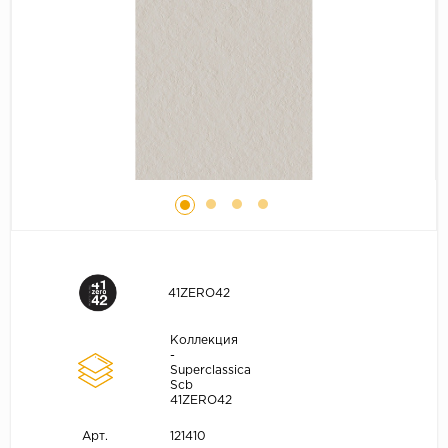
41ZERO42
Коллекция
-
Superclassica
Scb
41ZERO42
121410
Арт.