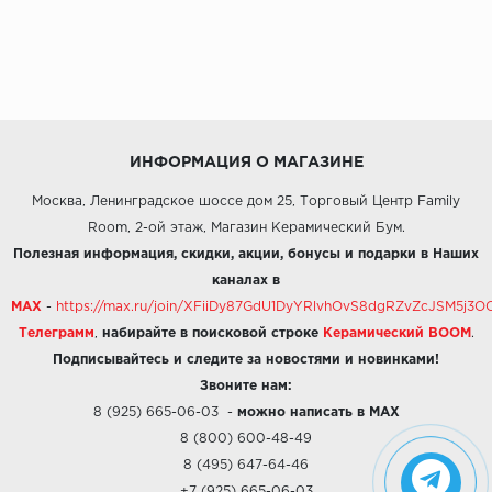
ИНФОРМАЦИЯ О МАГАЗИНЕ
Москва, Ленинградское шоссе дом 25, Торговый Центр Family
Room, 2-ой этаж, Магазин Керамический Бум.
Полезная информация, скидки, акции, бонусы и подарки в Наших
каналах в
MAX
-
https://max.ru/join/XFiiDy87GdU1DyYRlvhOvS8dgRZvZcJSM5j
Телеграмм
,
набирайте в поисковой строке
Керамический BOOM
.
Подписывайтесь и следите за новостями и новинками!
Звоните нам:
8 (925) 665-06-03
-
можно написать в MAX
8 (800) 600-48-49
8 (495) 647-64-46
+7 (925) 665-06-03