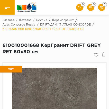
0
0
0
Назад
Главная
/
Каталог
/
Россия
/
Керамогранит
/
Atlas Concorde Russia
/
DRIFT/ДРИФТ ATLAS CONCORDE
/
610010001668 КерГранит DRIFT GREY RET 80x80 см
Производители
Керамическая плитка
610010001668 КерГранит DRIFT GREY
RET 80x80 см
Керамогранит
Мозаики
ХИТ
Искусственный камень
Клинкер