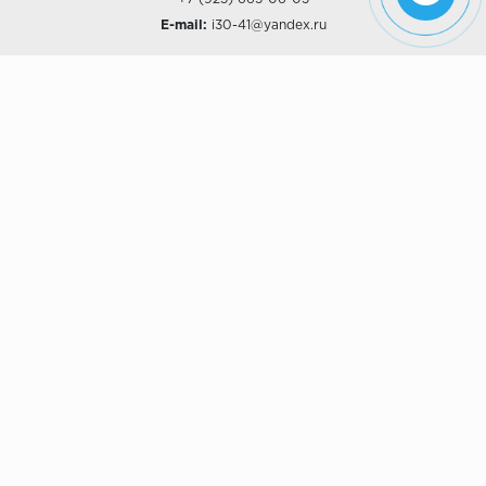
E-mail:
i30-41@yandex.ru
О КОМПАНИИ
Наши дизайны
Хиты продаж
Магазины
О компании
Рассрочки и Кредитование
Политика конфиденциальности
ПОКУПАТЕЛЯМ
Доставка
Самовывоз
Возврат