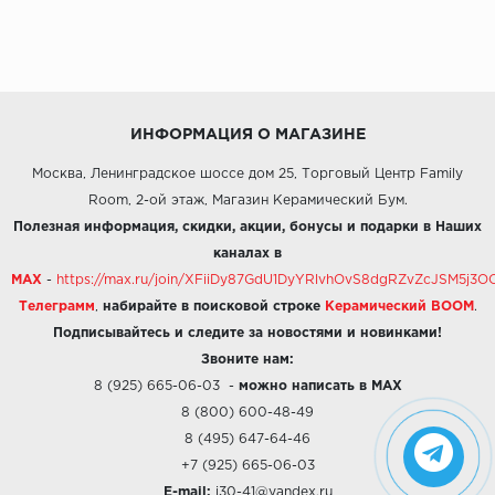
ИНФОРМАЦИЯ О МАГАЗИНЕ
Москва, Ленинградское шоссе дом 25, Торговый Центр Family
Room, 2-ой этаж, Магазин Керамический Бум.
Полезная информация, скидки, акции, бонусы и подарки в Наших
каналах в
MAX
-
https://max.ru/join/XFiiDy87GdU1DyYRlvhOvS8dgRZvZcJSM5j
Телеграмм
,
набирайте в поисковой строке
Керамический BOOM
.
Подписывайтесь и следите за новостями и новинками!
Звоните нам:
8 (925) 665-06-03
-
можно написать в MAX
8 (800) 600-48-49
8 (495) 647-64-46
+7 (925) 665-06-03
E-mail:
i30-41@yandex.ru