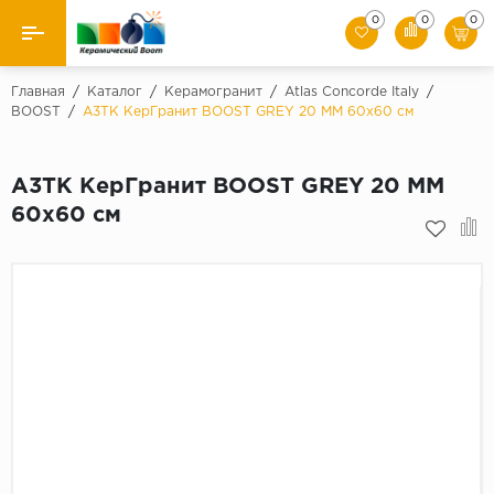
0
0
0
Назад
Главная
/
Каталог
/
Керамогранит
/
Atlas Concorde Italy
/
BOOST
/
A3TK КерГранит BOOST GREY 20 MM 60x60 см
Производители
A3TK КерГранит BOOST GREY 20 MM
Керамическая плитка
60x60 см
Керамогранит
Мозаики
Искусственный камень
Клинкер