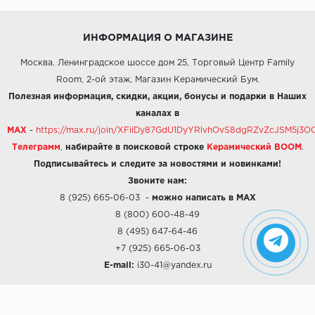
ИНФОРМАЦИЯ О МАГАЗИНЕ
Москва, Ленинградское шоссе дом 25, Торговый Центр Family
Room, 2-ой этаж, Магазин Керамический Бум.
Полезная информация, скидки, акции, бонусы и подарки в Наших
каналах в
MAX
-
https://max.ru/join/XFiiDy87GdU1DyYRlvhOvS8dgRZvZcJSM5j
Телеграмм
,
набирайте в поисковой строке
Керамический BOOM
.
Подписывайтесь и следите за новостями и новинками!
Звоните нам:
8 (925) 665-06-03
-
можно написать в MAX
8 (800) 600-48-49
8 (495) 647-64-46
+7 (925) 665-06-03
E-mail:
i30-41@yandex.ru
О КОМПАНИИ