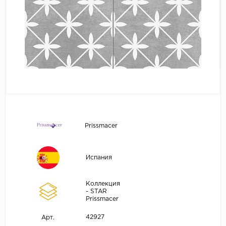
Prissmacer
Испания
Коллекция
- STAR
Prissmacer
42927
Арт.