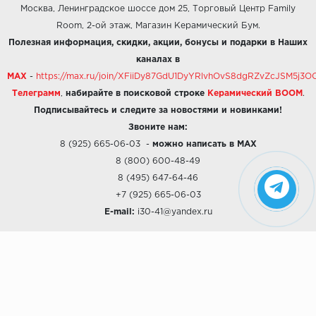
Москва, Ленинградское шоссе дом 25, Торговый Центр Family
Room, 2-ой этаж, Магазин Керамический Бум.
Полезная информация, скидки, акции, бонусы и подарки в Наших
каналах в
MAX
-
https://max.ru/join/XFiiDy87GdU1DyYRlvhOvS8dgRZvZcJSM5j
Телеграмм
,
набирайте в поисковой строке
Керамический BOOM
.
Подписывайтесь и следите за новостями и новинками!
Звоните нам:
8 (925) 665-06-03
-
можно написать в MAX
8 (800) 600-48-49
8 (495) 647-64-46
+7 (925) 665-06-03
E-mail:
i30-41@yandex.ru
О КОМПАНИИ
Наши дизайны
Хиты продаж
Магазины
О компании