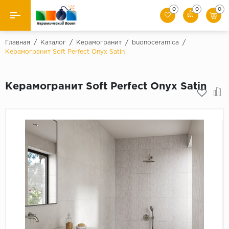
0
0
0
Назад
Главная
/
Каталог
/
Керамогранит
/
buonoceramica
/
Керамогранит Soft Perfect Onyx Satin
Производители
Керамогранит Soft Perfect Onyx Satin
Керамическая плитка
Керамогранит
Мозаики
Искусственный камень
Клинкер