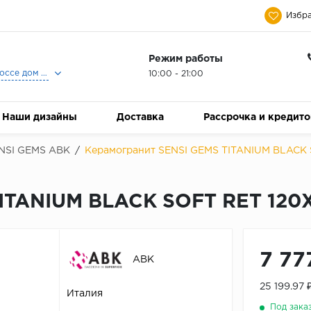
Избра
Режим работы
Москва, Ленинградское шоссе дом 25, Торговый Центр Family Room, 2-ой этаж, Магазин Керамический Бум.
10:00 - 21:00
Наши дизайны
Доставка
Рассрочка и кредит
NSI GEMS ABK
/
Керамогранит SENSI GEMS TITANIUM BLACK 
ITANIUM BLACK SOFT RET 120
7 77
ABK
25 199.97
Италия
Под зака