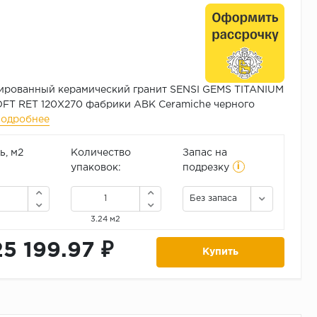
ированный керамический гранит SENSI GEMS TITANIUM
FT RET 120X270 фабрики ABK Ceramiche черного
подробнее
, м2
Количество
Запас на
i
упаковок:
подрезку
Без запаса
3.24 м2
25 199.97 ₽
Купить