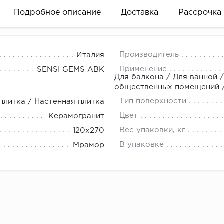
Подробное описание
Доставка
Рассрочка
MS TITANIUM BLACK SOFT RET 120X270 фабрики ABK Cer
Производитель
Италия
ицовки стен и укладки на пол. Продается кратно одном
Применение
SENSI GEMS ABK
Для балкона / Для ванной /
общественных помещений / 
Тип поверхности
плитка / Настенная плитка
вание деньгами
Цвет
Керамогранит
Вес упаковки, кг
120x270
ам за 2 минуты прямо в форме заявки на той же страни
В упаковке
Мрамор
ине, на встрече с представителем или по СМС
рок предоставления рассрочки от 3 до 10 месяцев