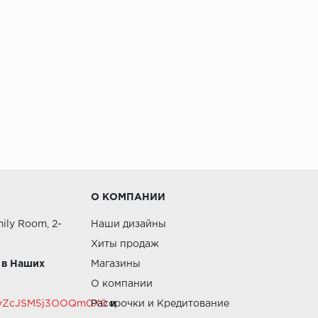
О КОМПАНИИ
ily Room, 2-
Наши дизайны
Хиты продаж
 в Наших
Магазины
О компании
RZvZcJSM5j3OOQm0X0
Рассрочки и Кредитование
и