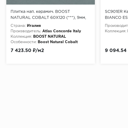
Плитка нап. керамич. BOOST
SC901ER Ке
NATURAL COBALT 60X120 (***), 9мм,
BIANCO ES
60x120 (A65V)
Страна:
Италия
Производит
Производитель:
Atlas Concorde Italy
Коллекция:
Коллекция:
BOOST NATURAL
Особенности:
Boost Natural Cobalt
60x120 (***)
7 423.50 ₽/м2
9 094.54