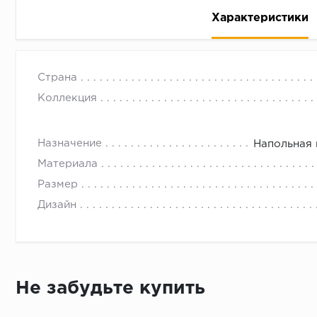
Характеристики
Ректифицированный керамический гранит SENSI GE
Страна
поверхностью. Имитация мрамора. Подходит для обл
Коллекция
Назначение
Напольная 
Рассрочка беспроцентная: вы не платите за пользо
Материала
Высокая вероятность одобрения: до 95%
Размер
Быстрое рассмотрение: решение от банка придет в
Дизайн
Подписание договора доступным способом: в магаз
Одобрение за 1-2 минуты
Срок предоставления кредита от 3 до 36 месяцев С
Достаточно только паспорта
Не забудьте купить