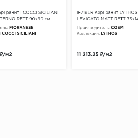
рГранит I COCCI SICILIANI
IF718LR КерГранит LYTHO
TERNO RETT 90x90 см
LEVIGATO MATT RETT 75x14
ель:
FIORANESE
Производитель:
COEM
I COCCI SICILIANI
Коллекция:
LYTHOS
 ₽/м2
11 213.25 ₽/м2