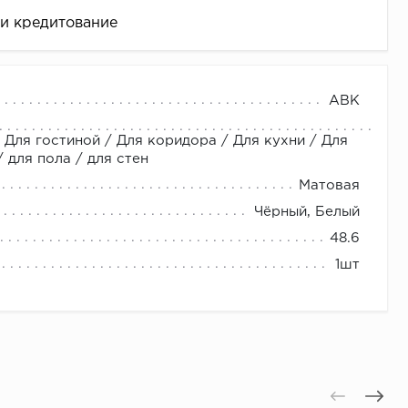
 и кредитование
amiche черного цвета с сатинированной
ABK
у слэбу и совместно со специальной тарой.
 Для гостиной / Для коридора / Для кухни / Для
для пола / для стен
Матовая
Чёрный, Белый
48.6
це
1шт