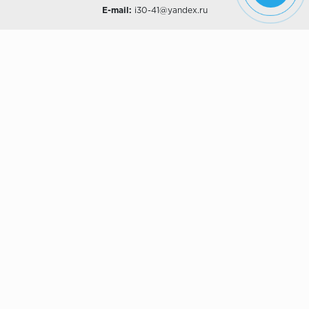
E-mail:
i30-41@yandex.ru
О КОМПАНИИ
Наши дизайны
Хиты продаж
Магазины
О компании
Рассрочки и Кредитование
Политика конфиденциальности
ПОКУПАТЕЛЯМ
Доставка
Самовывоз
Возврат