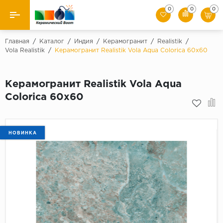
0
0
0
Назад
Главная
/
Каталог
/
Индия
/
Керамогранит
/
Realistik
/
Vola Realistik
/
Керамогранит Realistik Vola Aqua Colorica 60x60
Производители
Керамогранит Realistik Vola Aqua
Керамическая плитка
Colorica 60x60
Керамогранит
Мозаики
НОВИНКА
Искусственный камень
Клинкер