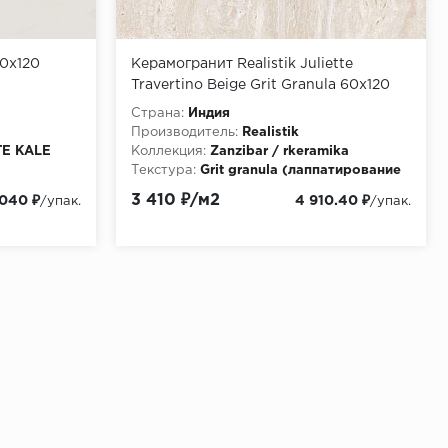
0x120
Керамогранит Realistik Juliette
Travertino Beige Grit Granula 60x120
Страна:
Индия
Производитель:
Realistik
E KALE
Коллекция:
Zanzibar / rkeramika
Текстура:
Grit granula (лаппатирование
+ карвинг с объемными
3 410 ₽/м2
 040 ₽
4 910.40 ₽
/упак.
/упак.
металлизированными прожилками)