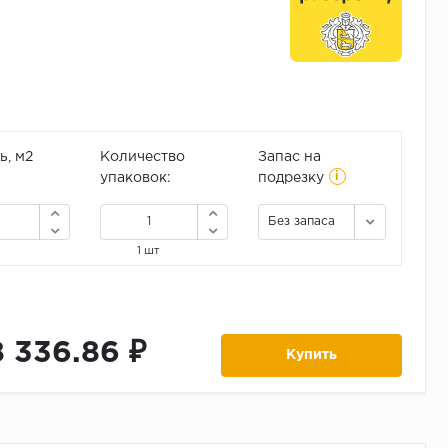
, м2
Количество
Запас на
i
упаковок:
подрезку
Без запаса
1 шт
8 336.86 ₽
Купить