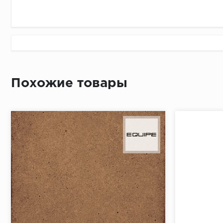
Похожие товары
Рассрочка беспроцентная: вы не платите за пользо
Высокая вероятность одобрения: до 95%
Быстрое рассмотрение: решение от банка придет в
Подписание договора доступным способом: в магаз
Одобрение за 1-2 минуты
Срок предоставления кредита от 3 до 36 месяцев С
Достаточно только паспорта