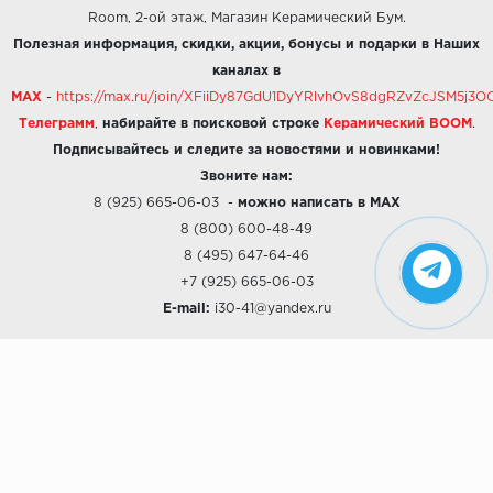
Room, 2-ой этаж, Магазин Керамический Бум.
Полезная информация, скидки, акции, бонусы и подарки в Наших
каналах в
MAX
-
https://max.ru/join/XFiiDy87GdU1DyYRlvhOvS8dgRZvZcJSM5j
Телеграмм
,
набирайте в поисковой строке
Керамический BOOM
.
Подписывайтесь и следите за новостями и новинками!
Звоните нам:
8 (925) 665-06-03
-
можно написать в MAX
8 (800) 600-48-49
8 (495) 647-64-46
+7 (925) 665-06-03
E-mail:
i30-41@yandex.ru
О КОМПАНИИ
Наши дизайны
Хиты продаж
Магазины
О компании