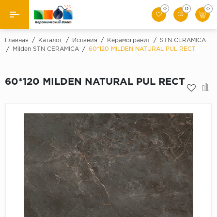
0
0
0
Назад
Главная
/
Каталог
/
Испания
/
Керамогранит
/
STN CERAMICA
/
Milden STN CERAMICA
/
60*120 MILDEN NATURAL PUL RECT
Производители
60*120 MILDEN NATURAL PUL RECT
Керамическая плитка
Керамогранит
Мозаики
Искусственный камень
Клинкер